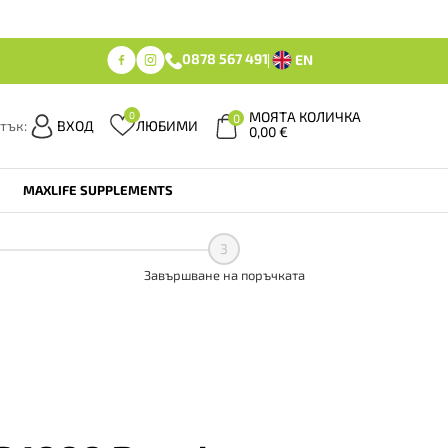
0878 567 491
EN
МОЯТА КОЛИЧКА
0
0
тък:
ВХОД
ЛЮБИМИ
0,00
€
MAXLIFE SUPPLEMENTS
3
Завършване на поръчката