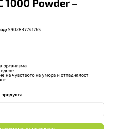
C 1000 Powder –
од:
5902837741765
а организма
съдове
е на чувството на умора и отпадналост
ант
а продукта