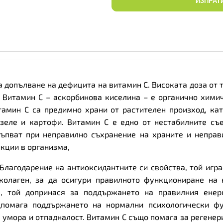
ИЗПРАТ
 допълване на дефицита на витамин С. Високата доза от т
. Витамин С – аскорбинова киселина – е органично хими
тамин С са предимно храни от растителен произход, ка
и зеле и картофи. Витамин С е едно от нестабилните съ
тъпват при неправилно съхранение на храните и непра
кции в организма,
 Благодарение на антиоксидантните си свойства, той игра
колаген, за да осигури правилното функциониране на к
е, той допринася за поддържането на правилния енер
дпомага поддържането на нормални психологически фу
а умора и отпадналост. Витамин С също помага за регене