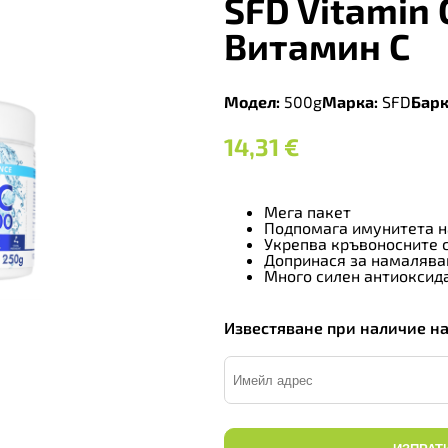
SFD Vitamin 
Витамин C
Модел:
500g
Марка:
SFD
Барк
14,31
€
Мега пакет
Подпомага имунитета н
Укрепва кръвоносните 
Допринася за намаляван
Много силен антиоксид
Известяване при наличие н