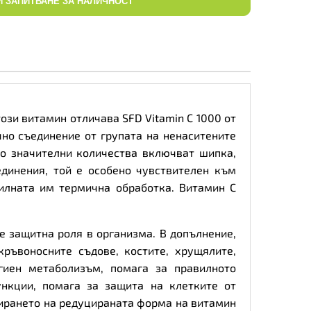
И ЗАПИТВАНЕ ЗА НАЛИЧНОСТ
ози витамин отличава SFD Vitamin C 1000 от
чно съединение от групата на ненаситените
то значителни количества включват шипка,
единения, той е особено чувствителен към
вилната им термична обработка. Витамин С
е защитна роля в организма. В допълнение,
ръвоносните съдове, костите, хрущялите,
гиен метаболизъм, помага за правилното
нкции, помага за защита на клетките от
рирането на редуцираната форма на витамин