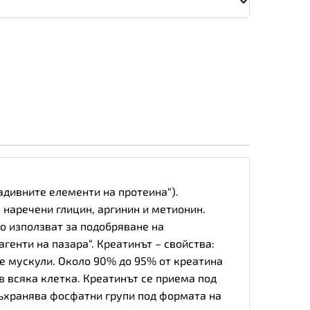
адивните елементи на протеина“).
 наречени глицин, аргинин и метионин.
го използват за подобряване на
генти на пазара“. Креатинът – свойства:
те мускули. Около 90% до 95% от креатина
в всяка клетка. Креатинът се приема под
съхранява фосфатни групи под формата на