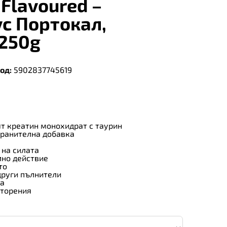
 Flavoured –
ус Портокал,
250g
од:
5902837745619
т креатин монохидрат с таурин
хранителна добавка
 на силата
лно действие
то
други пълнители
ва
вторения