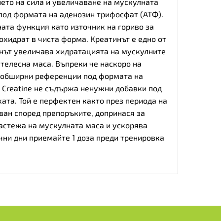
ето на сила и увеличаване на мускулната
под формата на аденозин трифосфат (АТФ).
ната функция като източник на гориво за
охидрат
в чиста форма. Креатинът е едно от
инът увеличава хидратацията на мускулните
телесна маса. Въпреки че наскоро на
а обширни референции под формата на
 Creatine не съдържа ненужни добавки под
ата. Той е перфектен както през периода на
зван според препоръките, допринася за
растежа на мускулната маса и ускорява
чни дни приемайте 1 доза преди тренировка