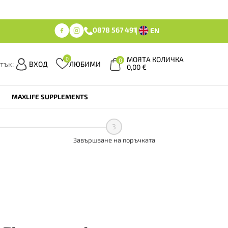
0878 567 491
EN
МОЯТА КОЛИЧКА
0
0
тък:
ВХОД
ЛЮБИМИ
0,00
€
MAXLIFE SUPPLEMENTS
3
Завършване на поръчката