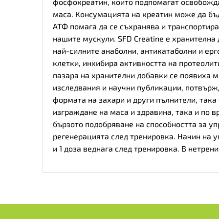
фосфокреатин, които подпомагат освобождав
маса. Консумацията на креатин може да бъд
АТФ помага да се съхранява и транспортира
нашите мускули. SFD Creatine е хранителн
най-силните анаболни, антикатаболни и ерг
клетки, инхибира активността на протеолит
пазара на хранителни добавки се появиха 
изследвания и научни публикации, потвърж
формата на захари и други пълнители, така
изграждане на маса и здравина, така и по 
бързото подобряване на способността за уп
регенерацията след тренировка. Начин на у
и 1 доза веднага след тренировка. В нетрени