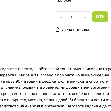
−
+
КУПИ
SFD
Creatine
Flavoured
БЪРЗА ПОРЪЧКА
-
Креатин,
Вкус
Портокал,
Разфасовка
250g
количество
идратът е пептид, който се състои от аминокиселини („гр
нкреаса и бъбреците, главно с помощта на аминокиселини,
ка през 90-те години, след като олимпийските спортисти 
от „най-използваните хранителни добавки или ергогенни а
 среща естествено в човешкото тяло, особено в скелетни
о е в сърцето, мозъка, черния дроб, бъбреците и почти въ
водството на енергия в организма. Неговата задача е да 