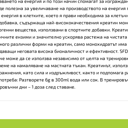
ането на енергия и по този начин спомагат за изграждан
е полезна за увеличаване на производството на енергия 
 енергия в клетките, което я прави необходима за клетъч
а добавка, съдържаща най-висококачествения
креатин мон
огенни вещества, използвани в спортните добавки. Креат
ичните ензими и значително ускорява растежа на чистата 
много различни форми на креатин, само монохидратът им
даващи неговата висока бионаличност и ефективност. SFD
 че може да се използва независимо от целта на тренировк
време на намаляване на мастната тъкан. Креатинът, изпол
ражнения, като сила и издръжливост, както и подпомага 
потреба: Разтворете 6g в 300ml вода или сок. В тренировъ
ровъчни дни – 1 доза след ставане.