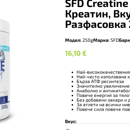
SFD Creatine
Креатин, Вк
Разфасовка 
Модел:
250g
Марка:
SFD
Барк
16,10
€
Най-висококачествения
Най-често използвана 
Бърза АТФ ресинтеза
Значително увеличение
Анаболно и антикатабо
Повече енергия за тяло
Без добавени захари и 
За атлети на всички ни
Повече сила повече по
Вкус: