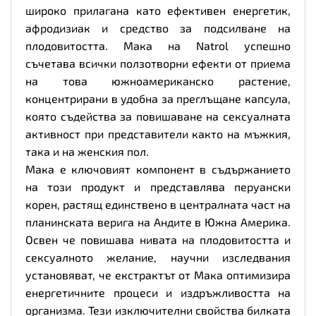
широко прилагана като ефективен енергетик,
афродизиак и средство за подсилване на
плодовитостта. Мака на Natrol успешно
съчетава всички ползотворни ефекти от приема
на това южноамериканско растение,
концентрирани в удобна за преглъщане капсула,
която съдейства за повишаване на сексуалната
активност при представители както на мъжкия,
така и на женския пол.
Мака е ключовият компонент в съдържанието
на този продукт и представлява перуански
корен, растящ единствено в централната част на
планинската верига на Андите в Южна Америка.
Освен че повишава нивата на плодовитостта и
сексуалното желание, научни изследвания
установяват, че екстрактът от Мака оптимизира
енергетичните процеси и издръжливостта на
организма. Тези изключителни свойства билката