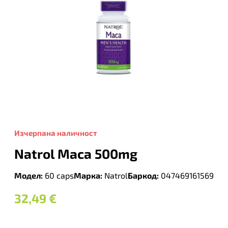
Изчерпана наличност
Natrol Maca 500mg
Модел:
60 caps
Марка:
Natrol
Баркод:
047469161569
32,49
€