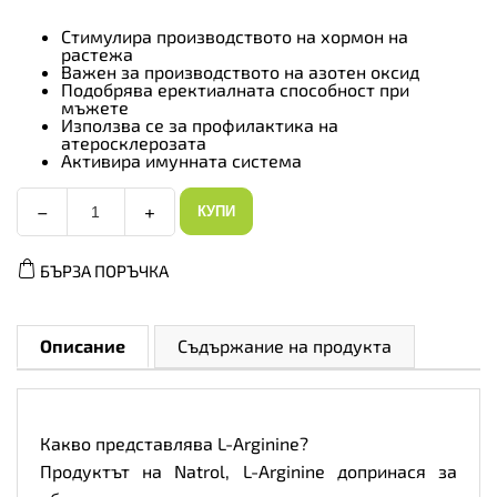
Стимулира производството на хормон на
растежа
Важен за производството на азотен оксид
Подобрява еректиалната способност при
мъжете
Използва се за профилактика на
атеросклерозата
Активира имунната система
−
+
КУПИ
Natrol
L-
Arginine
БЪРЗА ПОРЪЧКА
5000mg
-
Аргинин,
Разфасовка
90
Описание
Съдържание на продукта
tabs
количество
Какво представлява L-Arginine?
Продуктът на Natrol, L-Arginine допринася за