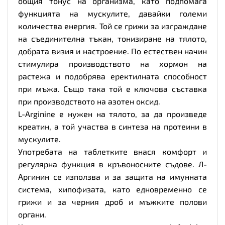
общия тонус на организма, като подпомага
функцията на мускулите, давайки големи
количества енергия. Той се грижи за изграждане
на съединителна тъкан, тонизиране на тялото,
добрата визия и настроение. По естествен начин
стимулира производството на хормон на
растежа и подобрява еректилната способност
при мъжа. Също така той е ключова съставка
при производството на азотен оксид.
L-Arginine е нужен на тялото, за да произведе
креатин, а той участва в синтеза на протеини в
мускулите.
Употребата на таблетките внася комфорт и
регулярна функция в кръвоносните съдове. Л-
Аргинин се използва и за защита на имунната
система, хипофизата, като едновременно се
грижи и за черния дроб и мъжките полови
органи.