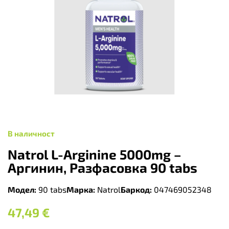
В наличност
Natrol L-Arginine 5000mg –
Аргинин, Разфасовка 90 tabs
Модел:
90 tabs
Марка:
Natrol
Баркод:
047469052348
47,49
€