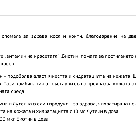
и спомага за здрава коса и нокти, благодарение на дв
о „витамин на красотата“ ,Биотин, помага за постигането 
 човек.
н –
подобрява еластичността и хидратацията на кожата. Ш
. Тази комбинация от съставки също предпазва кожата от
ната среда.
ина и Лутеина в един продукт – за здрава, хидратирана кож
та на кожата и хидратацията с 10 мг Лутеин в доза
00 мкг Биотин в доза