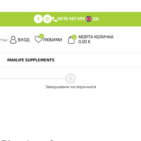
0878 567 491
EN
МОЯТА КОЛИЧКА
0
0
тък:
ВХОД
ЛЮБИМИ
0,00
€
MAXLIFE SUPPLEMENTS
3
Завършване на поръчката