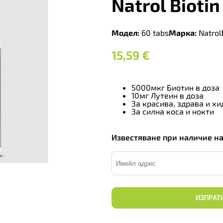
Natrol Biotin
Модел:
60 tabs
Марка:
Natrol
15,59
€
5000мкг Биотин в доза
10мг Лутеин в доза
За красива, здрава и х
За силна коса и нокти
Известяване при наличие н
ИЗПРАТ