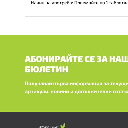
Начин на употреба: Приемайте по 1 таблетка
АБОНИРАЙТЕ СЕ ЗА НА
БЮЛЕТИН
Получавай първа информация за текущи
артикули, новини и допълнителни отстъ