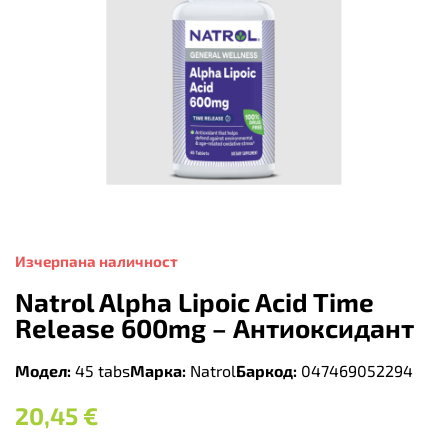
Изчерпана наличност
Natrol Alpha Lipoic Acid Time
Release 600mg – Антиоксидант
Модел:
45 tabs
Марка:
Natrol
Баркод:
047469052294
20,45
€