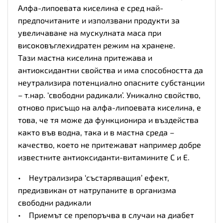
Алфа-липоевата киселина е сред най-
предпочитаните и използвани продукти за
увеличаване на мускулната маса при
високовъглехидратен режим на хранене.
Тази мастна киселина притежава и
антиоксидантни свойства и има способността да
неутрализира потенциално опасните субстанции
– т.нар. ‘свободни радикали’. Уникално свойство,
отново присъщо на алфа-липоевата киселина, е
това, че тя може да функционира и въздейства
както във водна, така и в мастна среда –
качество, което не притежават например добре
известните антиоксиданти-витамините С и Е.
• Неутрализира ‘състаряващия’ ефект,
предизвикан от натрупаните в организма
свободни радикали
• Приемът се препоръчва в случаи на диабет