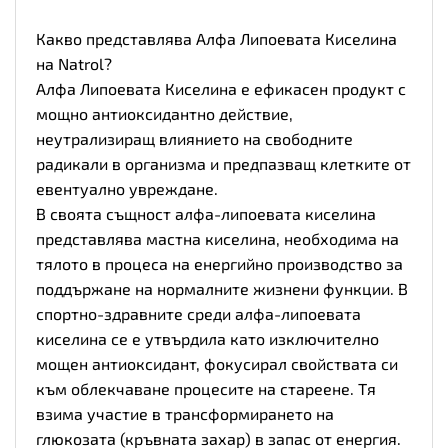
Какво представлява Алфа Липоевата Киселина
на Natrol?
Алфа Липоевата Киселина е ефикасен продукт с
мощно антиоксидантно действие,
неутрализиращ влиянието на свободните
радикали в организма и предпазващ клетките от
евентуално увреждане.
В своята същност алфа-липоевата киселина
представлява мастна киселина, необходима на
тялото в процеса на енергийно производство за
поддържане на нормалните жизнени функции. В
спортно-здравните среди алфа-липоевата
киселина се е утвърдила като изключително
мощен антиоксидант, фокусирал свойствата си
към облекчаване процесите на стареене. Тя
взима участие в трансформирането на
глюкозата (кръвната захар) в запас от енергия.