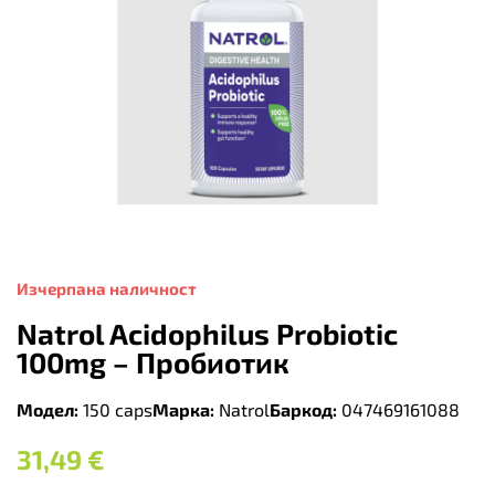
Изчерпана наличност
Natrol Acidophilus Probiotic
100mg – Пробиотик
Модел:
150 caps
Марка:
Natrol
Баркод:
047469161088
31,49
€