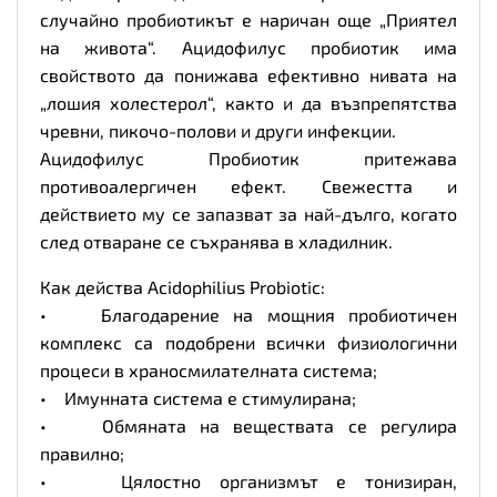
случайно пробиотикът е наричан още „Приятел
на живота“. Ацидофилус пробиотик има
свойството да понижава ефективно нивата на
„лошия холестерол“, както и да възпрепятства
чревни, пикочо-полови и други инфекции.
Ацидофилус Пробиотик притежава
противоалергичен ефект. Свежестта и
действието му се запазват за най-дълго, когато
след отваране се съхранява в хладилник.
Как действа Acidophilius Probiotic:
• Благодарение на мощния пробиотичен
комплекс са подобрени всички физиологични
процеси в храносмилателната система;
• Имунната система е стимулирана;
• Обмяната на веществата се регулира
правилно;
• Цялостно организмът е тонизиран,