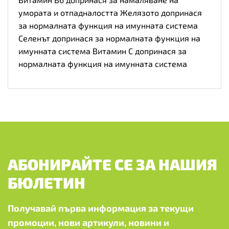
умората и отпадналостта Желязото допринася
за нормалната функция на имунната система
Селенът допринася за нормалната функция на
имунната система Витамин С допринася за
нормалната функция на имунната система
АБОНИРАЙТЕ СЕ ЗА НАШИЯ
БЮЛЕТИН
Получавай първа информация за текущи
промоции, нови артикули, новини и