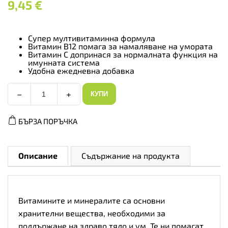
9,45
€
Супер мултивитаминна формула
Витамин B12 помага за намаляване на умората
Витамин С допринася за нормалната функция на
имунната система
Удобна ежедневна добавка
−
+
КУПИ
Myprotein
A-
Z
БЪРЗА ПОРЪЧКА
Multivitamin
-
Мултивитамини,
Разфасовка
90
Описание
Съдържание на продукта
tabs
количество
Витамините и минералите са основни
хранителни вещества, необходими за
поддържане на здраво тяло и ум. Те ни помагат