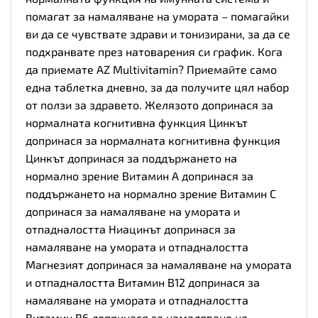
помагат за намаляване на умората – помагайки
ви да се чувствате здрави и тонизирани, за да се
подхранвате през натоварения си график. Кога
да приемате AZ Multivitamin? Приемайте само
една таблетка дневно, за да получите цял набор
от ползи за здравето. Желязото допринася за
нормалната когнитивна функция Цинкът
допринася за нормалната когнитивна функция
Цинкът допринася за поддържането на
нормално зрение Витамин А допринася за
поддържането на нормално зрение Витамин С
допринася за намаляване на умората и
отпадналостта Ниацинът допринася за
намаляване на умората и отпадналостта
Магнезият допринася за намаляване на умората
и отпадналостта Витамин В12 допринася за
намаляване на умората и отпадналостта
Витамин В6 допринася за намаляване на