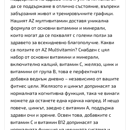
да се поддържаме в отлично състояние, въпреки
забързания живот и тренировъчните графици.
Нашият AZ мултивитамин доставя уникална
формула от основни витамини и минерали,
които могат да се похвалят с големи ползи за
здравето за всекидневно благополучие. Какви
са ползите от AZ Multivitamin? Снабден с цял
набор от основни витамини и минерали,
включително калций, витамин С, желязо, цинк и
витамини от група В, това е перфектната
добавка веднъж дневно – независимо от вашите
фитнес цели. Желязото и цинкът допринасят за
нормалната когнитивна функция, така че винаги
можете да останете една крачка напред. И нещо
повече, цинкът, заедно с витамин А, поддържа
здрави очи и зрение. Освен това, добавките с
витамин С и витамин В12 допринасят за
нормалната функция на имунната система и