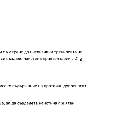
и с умерени до интензивни тренировъчни
 се създаде наистина приятен шейк с 21 g
високо съдържание на протеини допринасят
а, за да създадете наистина приятен