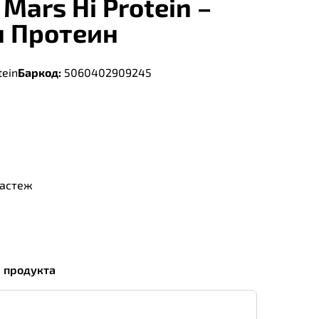
 Mars Hi Protein –
н Протеин
tein
Баркод:
5060402909245
растеж
а продукта