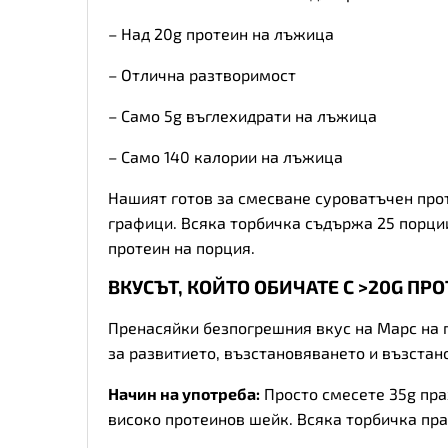
– Над 20g протеин на лъжица
– Отлична разтворимост
– Само 5g въглехидрати на лъжица
– Само 140 калории на лъжица
Нашият готов за смесване
суроватъчен про
графици. Всяка торбичка съдържа 25 порции,
протеин на порция.
ВКУСЪТ, КОЙТО ОБИЧАТЕ С >20G ПР
Пренасяйки безпогрешния вкус на Марс на п
за развитието, възстановяването и възстан
Начин на употреба:
Просто смесете 35g пра
високо протеинов шейк. Всяка торбичка пра