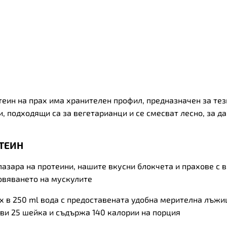
теин
на прах има хранителен профил, предназначен за тез
 подходящи са за вегетарианци и се смесват лесно, за да
ОТЕИН
азара на протеини, нашите вкусни блокчета и прахове с 
овяването на мускулите
х в 250 ml вода с предоставената удобна мерителна лъжиц
ви 25 шейка и съдържа 140 калории на порция