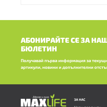
АБОНИРАЙТЕ СЕ ЗА НА
БЮЛЕТИН
Получавай първа информация за текущи
артикули, новини и допълнителни отстъ
ЗА НАС