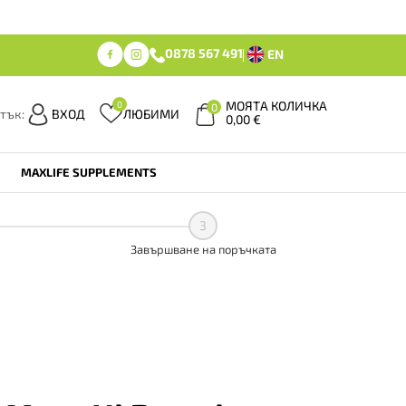
0878 567 491
EN
МОЯТА КОЛИЧКА
0
0
тък:
ВХОД
ЛЮБИМИ
0,00
€
MAXLIFE SUPPLEMENTS
3
Завършване на поръчката