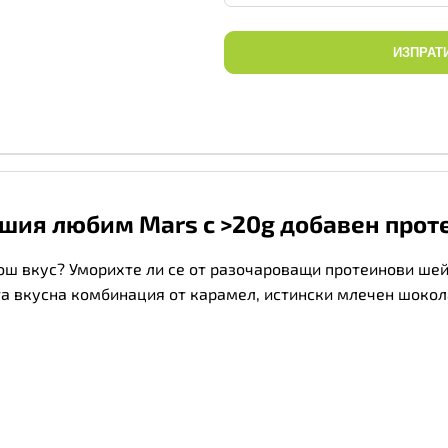
ИЗПРАТ
ашия любим Mars с >20g добавен прот
лош вкус? Уморихте ли се от разочароващи протеинови шей
а вкусна комбинация от карамел, истински млечен шокол