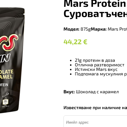
Mars Protein
Суроватъче
Модел:
875g
Марка:
Mars Pro
44,22
€
21g протеин в доза
Отлична разтворимост
Истински Mars вкус
Подпомага мускулния 
Вкус:
Шоколад с карамел
Известяване при наличие н