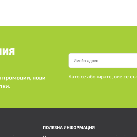
ШИЯ
Като се абонирате, вие се с
 промоции, нови
пки.
ПОЛЕЗНА ИНФОРМАЦИЯ