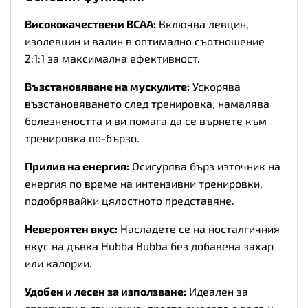
Висококачествени BCAA:
Включва левцин,
изолевцин и валин в оптимално съотношение
2:1:1 за максимална ефективност.
Възстановяване на мускулите:
Ускорява
възстановяването след тренировка, намалява
болезнеността и ви помага да се върнете към
тренировка по-бързо.
Прилив на енергия:
Осигурява бърз източник на
енергия по време на интензивни тренировки,
подобрявайки цялостното представяне.
Невероятен вкус:
Насладете се на носталгичния
вкус на дъвка Hubba Bubba без добавена захар
или калории.
Удобен и лесен за използване:
Идеален за