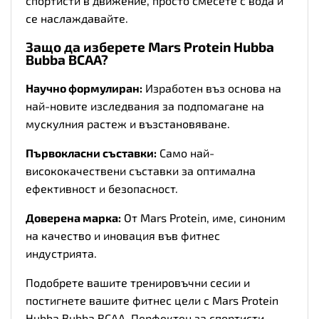
спортисти в движение, просто смесете с вода и
се наслаждавайте.
Защо да изберете Mars Protein Hubba
Bubba BCAA?
Научно формулиран:
Изработен въз основа на
най-новите изследвания за подпомагане на
мускулния растеж и възстановяване.
Първокласни съставки:
Само най-
висококачествени съставки за оптимална
ефективност и безопасност.
Доверена марка:
От Mars Protein, име, синоним
на качество и иновация във фитнес
индустрията.
Подобрете вашите тренировъчни сесии и
постигнете вашите фитнес цели с Mars Protein
Hubba Bubba BCAA. Перфектен за спортисти,