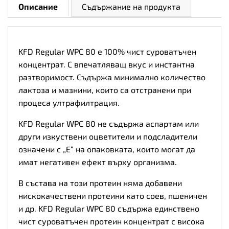
Описание
Съдържание на продукта
KFD Regular WPC 80 е 100% чист суроватъчен
концентрат. С впечатляващ вкус и инстантна
разтворимост. Съдържа минимално количество
лактоза и мазнини, които са отстранени при
процеса ултрафилтрация.
KFD Regular WPC 80 не съдържа аспартам или
други изкуствени оцветители и подсладители
означени с „Е“ на опаковката, които могат да
имат негативен ефект върху организма.
В състава на този протеин няма добавени
нискокачествени протеини като соев, пшеничен
и др. KFD Regular WPC 80 съдържа единствено
чист суроватъчен протеин концентрат с висока