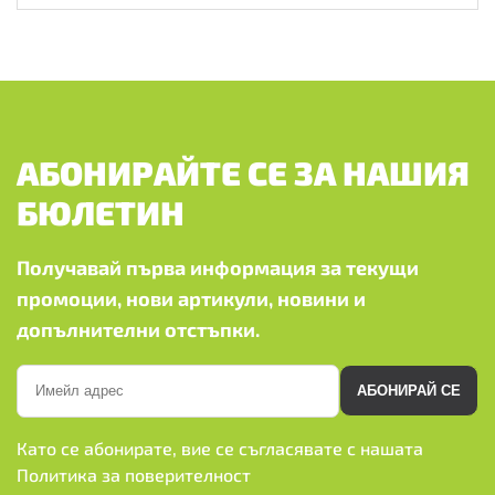
АБОНИРАЙТЕ СЕ ЗА НАШИЯ
БЮЛЕТИН
Получавай първа информация за текущи
промоции, нови артикули, новини и
допълнителни отстъпки.
АБОНИРАЙ СЕ
Като се абонирате, вие се съгласявате с нашата
Политика за поверителност