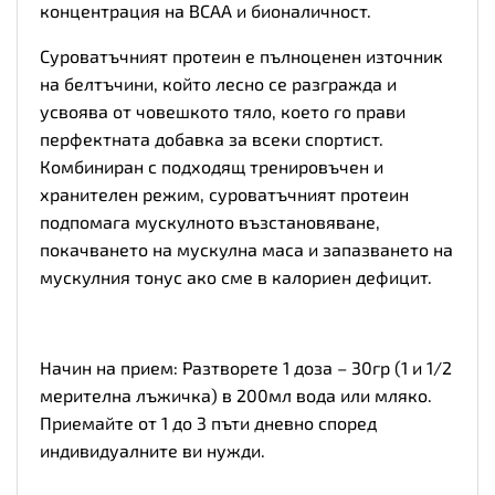
концентрация на BCAA и бионаличност.
Суроватъчният протеин е пълноценен източник
на белтъчини, който лесно се разгражда и
усвоява от човешкото тяло, което го прави
перфектната добавка за всеки спортист.
Комбиниран с подходящ тренировъчен и
хранителен режим, суроватъчният протеин
подпомага мускулното възстановяване,
покачването на мускулна маса и запазването на
мускулния тонус ако сме в калориен дефицит.
Начин на прием: Разтворете 1 доза – 30гр (1 и 1/2
мерителна лъжичка) в 200мл вода или мляко.
Приемайте от 1 до 3 пъти дневно според
индивидуалните ви нужди.