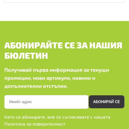
АБОНИРАЙТЕ СЕ ЗА НАШИЯ
БЮЛЕТИН
Получавай първа информация за текущи
промоции, нови артикули, новини и
допълнителни отстъпки.
АБОНИРАЙ СЕ
Като се абонирате, вие се съгласявате с нашата
Политика за поверителност