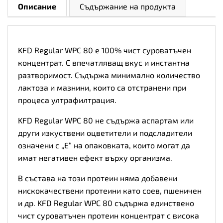
Описание
Съдържание на продукта
KFD Regular WPC 80 е 100% чист суроватъчен
концентрат. С впечатляващ вкус и инстантна
разтворимост. Съдържа минимално количество
лактоза и мазнини, които са отстранени при
процеса ултрафилтрация.
KFD Regular WPC 80 не съдържа аспартам или
други изкуствени оцветители и подсладители
означени с „Е“ на опаковката, които могат да
имат негативен ефект върху организма.
В състава на този протеин няма добавени
нискокачествени протеини като соев, пшеничен
и др. KFD Regular WPC 80 съдържа единствено
чист суроватъчен протеин концентрат с висока