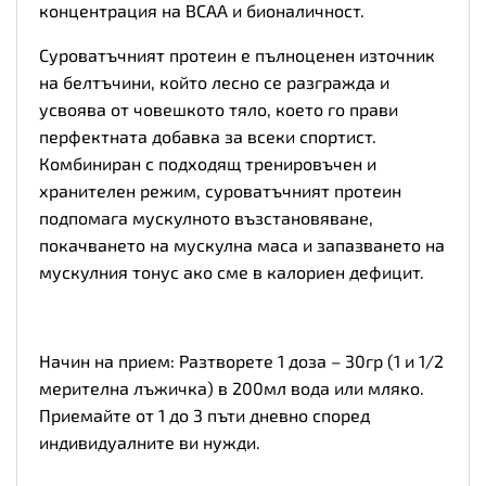
концентрация на BCAA и бионаличност.
Суроватъчният протеин е пълноценен източник
на белтъчини, който лесно се разгражда и
усвоява от човешкото тяло, което го прави
перфектната добавка за всеки спортист.
Комбиниран с подходящ тренировъчен и
хранителен режим, суроватъчният протеин
подпомага мускулното възстановяване,
покачването на мускулна маса и запазването на
мускулния тонус ако сме в калориен дефицит.
Начин на прием: Разтворете 1 доза – 30гр (1 и 1/2
мерителна лъжичка) в 200мл вода или мляко.
Приемайте от 1 до 3 пъти дневно според
индивидуалните ви нужди.