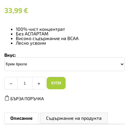
33,99
€
100% чист концентрат
Без АСПАРТАМ
Високо съдържание на BCAA
Лесно усвоим
Вкус:
−
+
КУПИ
KFD
Regular
WPC
БЪРЗА ПОРЪЧКА
80
-
Суроватъчен
Протеин,
Вкус
Описание
Съдържание на продукта
Крем
брюле,