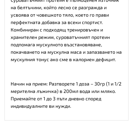
на белтъчини, който лесно се разгражда и
усвоява от човешкото тяло, което го прави
перфектната добавка за всеки спортист.
Комбиниран с подходящ тренировъчен и
хранителен режим, суроватъчният протеин
подпомага мускулното възстановяване,
покачването на мускулна маса и запазването на
мускулния тонус ако сме в калориен дефицит.
Начин на прием: Разтворете 1 доза – 30гр (1 и 1/2
мерителна лъжичка) в 200мл вода или мляко.
Приемайте от 1 до 3 пъти дневно според
индивидуалните ви нужди.