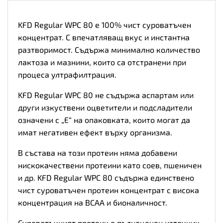
Разфасовка
0.750kg
количество
KFD Regular WPC 80 е 100% чист суроватъчен
концентрат. С впечатляващ вкус и инстантна
разтворимост. Съдържа минимално количество
лактоза и мазнини, които са отстранени при
процеса ултрафилтрация.
KFD Regular WPC 80 не съдържа аспартам или
други изкуствени оцветители и подсладители
означени с „Е“ на опаковката, които могат да
имат негативен ефект върху организма.
В състава на този протеин няма добавени
нискокачествени протеини като соев, пшеничен
и др. KFD Regular WPC 80 съдържа единствено
чист суроватъчен протеин концентрат с висока
концентрация на BCAA и бионаличност.
Суроватъчният протеин е пълноценен източник