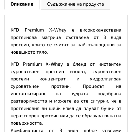
Описание
Съдържание на продукта
KFD Premium X-Whey е висококачествена
протеинова матрица съставена от 3 вида
протеин, които се считат за най-пълноценни за
човешкото тяло.
KFD Premium X-Whey е бленд от инстантен
суроватъчен протеин изолат, суроватъчен
протеин концентрат и хидролизиран
суроватъчен протеин. Процесът на
инстантизиране на пудрата подобрява
разтворимостта и можете да сте сигурни, че в
протеиновия ви шейк няма да плуват бучки от
неразтворен протеин или да се образува пяна на
повърхността.
Комбинацията от 3 вида добре усвоими