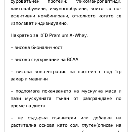
суроватъчен протеин: гликомакропептиди,
лактоалбумини, имуноглобулини, които са по-
ефективни комбинирани, отколкото когато се
използват индивидуално.
Накратко за KFD Premium X-Whey:
– висока бионаличност
– високо съдържание на BCAA
– висока концентрация на протеин с под 1гр
захар и мазнини
– подпомага покачването на мускулна маса и
пази мускулната тъкан от разграждане по
време на диета
– не съдържа пълнители или добавки на
растителна основа като соя, глутен(описан на