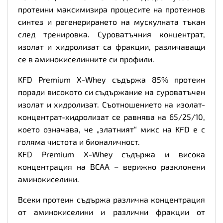
протеини максимизира процесите на протеинов
синтез и регенерирането на мускулната тъкан
след тренировка. Суроватъчния концентрат,
изолат и хидролизат са фракции, различаващи
се в аминокиселинните си профили.
KFD Premium X-Whey съдържа 85% протеин
поради високото си съдържание на суроватъчен
изолат и хидролизат. Съотношението на изолат-
концентрат-хидролизат се равнява на 65/25/10,
което означава, че „златният“ микс на KFD е с
голяма чистота и бионаличност.
KFD Premium X-Whey съдържа и висока
концентрация на BCAA – верижно разклонени
аминокиселини.
Всеки протеин съдържа различна концентрация
от аминокиселини и различни фракции от