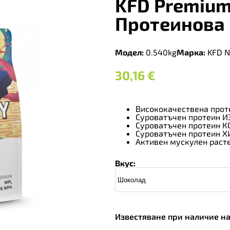
KFD Premium
Протеинова
Модел:
0.540kg
Марка:
KFD Nu
30,16
€
Висококачествена прот
Суроватъчен протеин 
Суроватъчен протеин 
Суроватъчен протеин 
Активен мускулен раст
Вкус:
Известяване при наличие н