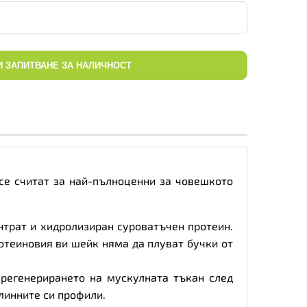
И ЗАПИТВАНЕ ЗА НАЛИЧНОСТ
се считат за най-пълноценни за човешкото
нтрат и хидролизиран суроватъчен протеин.
отеиновия ви шейк няма да плуват бучки от
регенерирането на мускулната тъкан след
линните си профили.