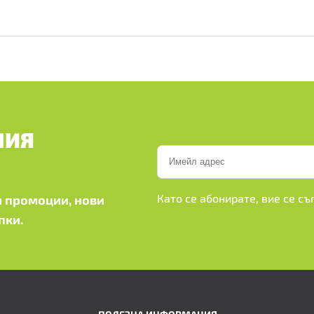
ШИЯ
Като се абонирате, вие се с
 промоции, нови
пки.