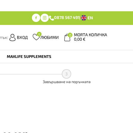
0878 567 491
EN
МОЯТА КОЛИЧКА
0
0
тък:
ВХОД
ЛЮБИМИ
0,00
€
MAXLIFE SUPPLEMENTS
3
Завършване на поръчката