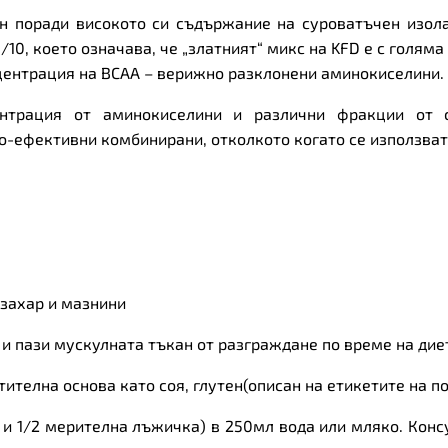
 поради високото си съдържание на суроватъчен изолат
10, което означава, че „златният“ микс на KFD е с голяма
центрация на BCAA – верижно разклонени аминокиселини.
нтрация от аминокиселини и различни фракции от су
по-ефективни комбинирани, отколкото когато се използват
 захар и мазнини
и пази мускулната тъкан от разграждане по време на дие
ителна основа като соя, глутен(описан на етикетите на по
1 и 1/2 мерителна лъжичка) в 250мл вода или мляко. Конс