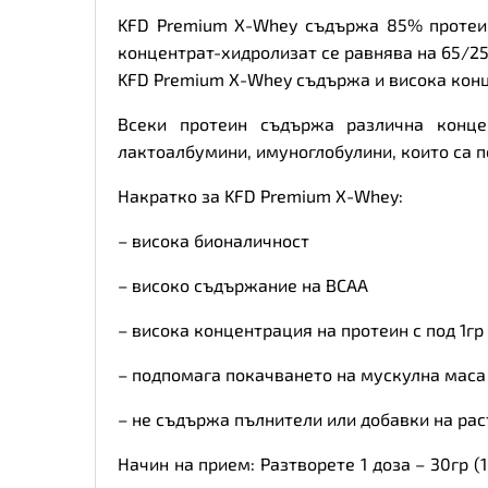
KFD Premium X-Whey съдържа 85% протеин
концентрат-хидролизат се равнява на 65/25/
KFD Premium X-Whey съдържа и висока кон
Всеки протеин съдържа различна конце
лактоалбумини, имуноглобулини, които са 
Накратко за KFD Premium X-Whey:
– висока бионаличност
– високо съдържание на BCAA
– висока концентрация на протеин с под 1гр
– подпомага покачването на мускулна маса 
– не съдържа пълнители или добавки на раст
Начин на прием: Разтворете 1 доза – 30гр (