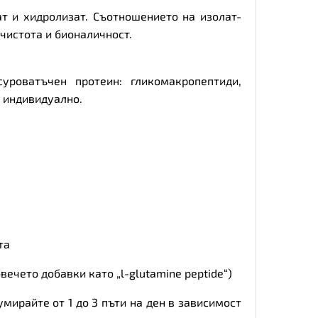
 и хидролизат. Съотношението на изолат-
 чистота и бионаличност.
роватъчен протеин: гликомакропептиди,
 индивидуално.
та
вечето добавки като „l-glutamine peptide“)
умирайте от 1 до 3 пъти на ден в зависимост