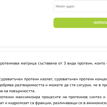
ИЗПРАТ
ротеинова матрица съставена от 3 вида протеин, които 
суроватъчен протеин изолат, суроватъчен протеин конце
добрява разтворимостта и можете да сте сигурни, че в пр
на на повърхността.
ротеини максимизира процесите на протеинов синтез и 
ат и хидролизат са фракции, различаващи се в аминокисе