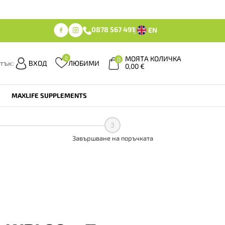
0878 567 491
EN
МОЯТА КОЛИЧКА
0
0
тък:
ВХОД
ЛЮБИМИ
0,00
€
MAXLIFE SUPPLEMENTS
3
Завършване на поръчката