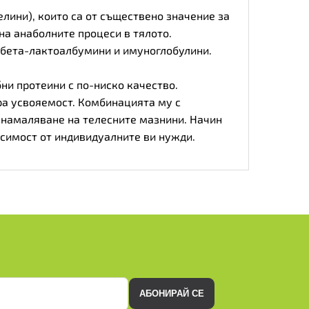
лини), които са от съществено значение за
на анаболните процеси в тялото.
-бета-лактоалбумини и имуноглобулини.
ни протеини с по-ниско качество.
ра усвояемост. Комбинацията му с
 намаляване на телесните мазнини. Начин
висимост от индивидуалните ви нужди.
АБОНИРАЙ СЕ