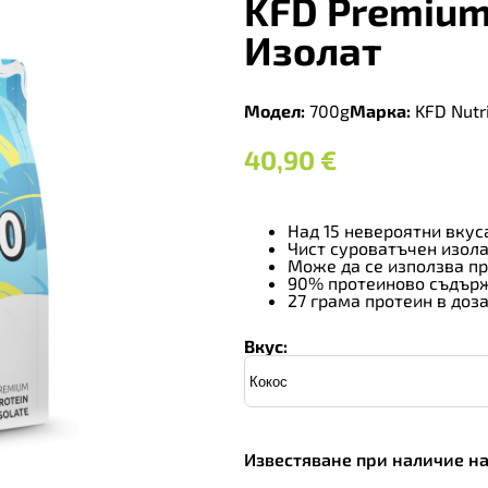
KFD Premium
Изолат
Модел:
700g
Марка:
KFD Nutri
40,90
€
Над 15 невероятни вкус
Чист суроватъчен изол
Може да се използва пр
90% протеиново съдър
27 грама протеин в доз
Вкус:
Известяване при наличие н