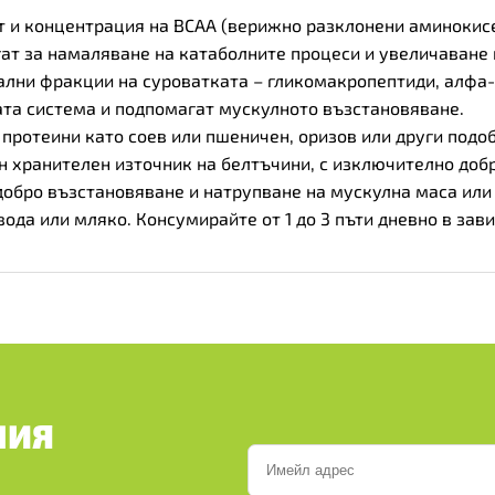
т и концентрация на BCAA (верижно разклонени аминокисе
ат за намаляване на катаболните процеси и увеличаване 
кални фракции на суроватката – гликомакропептиди, алфа
та система и подпомагат мускулното възстановяване.
протеини като соев или пшеничен, оризов или други подоб
н хранителен източник на белтъчини, с изключително доб
добро възстановяване и натрупване на мускулна маса или
 вода или мляко. Консумирайте от 1 до 3 пъти дневно в за
ШИЯ