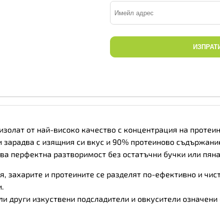
ИЗПРАТ
изолат от най-високо качество с концентрация на протеин
и зарадва с изящния си вкус и 90% протеиново съдържание
ва перфектна разтворимост без остатъчни бучки или пяна
, захарите и протеините се разделят по-ефективно и чист
.
и други изкуствени подсладители и овкусители означени с