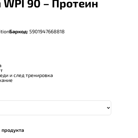
 WPI 90 – Протеин
tion
Баркод:
5901947668818
а
ат
еди и след тренировка
жание
а
а продукта