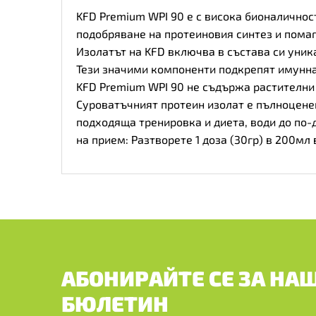
KFD Premium WPI 90 е с висока бионаличнос
подобряване на протеиновия синтез и помаг
Изолатът на KFD включва в състава си уни
Тези значими компоненти подкрепят имунна
KFD Premium WPI 90 не съдържа растителни 
Суроватъчният протеин изолат е пълноцене
подходяща тренировка и диета, води до по-
на прием: Разтворете 1 доза (30гр) в 200мл
АБОНИРАЙТЕ СЕ ЗА НА
БЮЛЕТИН