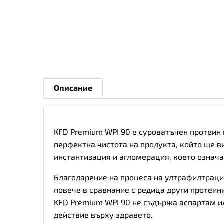
Описание
KFD Premium WPI 90 e суроватъчен протеин 
перфектна чистота на продукта, който ще в
инстантизация и агломерация, което означа
Благодарение на процеса на ултрафилтрация
повече в сравнание с редица други протеини
KFD Premium WPI 90 не съдържа аспартам ил
действие върху здравето.