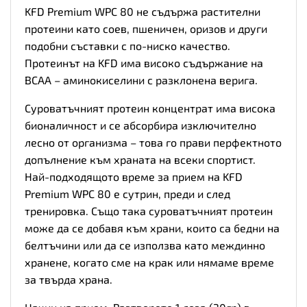
KFD Premium WPC 80 не съдържа растителни
протеини като соев, пшеничен, оризов и други
подобни съставки с по-ниско качество.
Протеинът на KFD има високо съдържание на
BCAA – аминокиселини с разклонена верига.
Суроватъчният протеин концентрат има висока
бионаличност и се абсорбира изключително
лесно от организма – това го прави перфектното
допълнение към храната на всеки спортист.
Най-подходящото време за прием на KFD
Premium WPC 80 е сутрин, преди и след
тренировка. Също така суроватъчният протеин
може да се добавя към храни, които са бедни на
белтъчини или да се използва като междинно
хранене, когато сме на крак или нямаме време
за твърда храна.