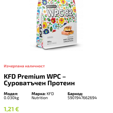
Изчерпана наличност
KFD Premium WPC –
Суроватъчен Протеин
Модел:
Марка:
KFD
Баркод:
0.030kg
Nutrition
5901947662694
1,21
€