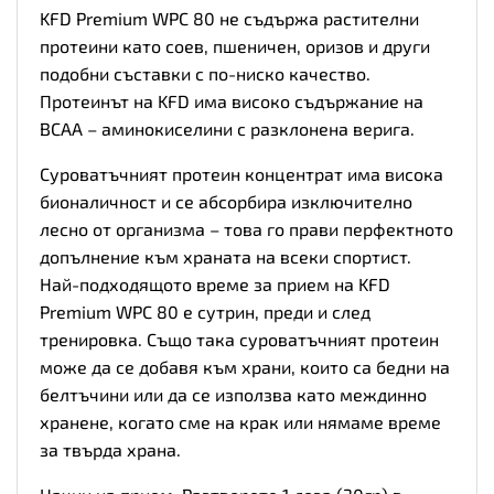
KFD Premium WPC 80 не съдържа растителни
протеини като соев, пшеничен, оризов и други
подобни съставки с по-ниско качество.
Протеинът на KFD има високо съдържание на
BCAA – аминокиселини с разклонена верига.
Суроватъчният протеин концентрат има висока
бионаличност и се абсорбира изключително
лесно от организма – това го прави перфектното
допълнение към храната на всеки спортист.
Най-подходящото време за прием на KFD
Premium WPC 80 е сутрин, преди и след
тренировка. Също така суроватъчният протеин
може да се добавя към храни, които са бедни на
белтъчини или да се използва като междинно
хранене, когато сме на крак или нямаме време
за твърда храна.