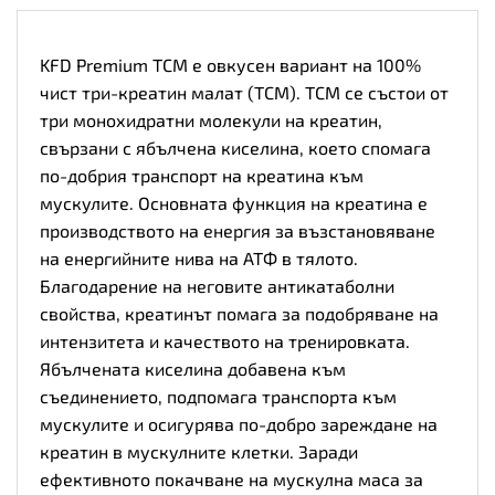
KFD Premium TCM е овкусен вариант на 100%
чист три-креатин малат (TCM). TCM се състои от
три монохидратни молекули на креатин,
свързани с ябълчена киселина, което спомага
по-добрия транспорт на креатина към
мускулите. Основната функция на креатина е
производството на енергия за възстановяване
на енергийните нива на АТФ в тялото.
Благодарение на неговите антикатаболни
свойства, креатинът помага за подобряване на
интензитета и качеството на тренировката.
Ябълчената киселина добавена към
съединението, подпомага транспорта към
мускулите и осигурява по-добро зареждане на
креатин в мускулните клетки. Заради
ефективното покачване на мускулна маса за