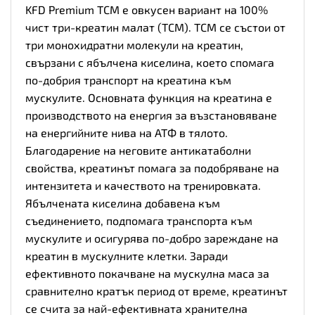
KFD Premium TCM е овкусен вариант на 100%
чист три-креатин малат (TCM). TCM се състои от
три монохидратни молекули на креатин,
свързани с ябълчена киселина, което спомага
по-добрия транспорт на креатина към
мускулите. Основната функция на креатина е
производството на енергия за възстановяване
на енергийните нива на АТФ в тялото.
Благодарение на неговите антикатаболни
свойства, креатинът помага за подобряване на
интензитета и качеството на тренировката.
Ябълчената киселина добавена към
съединението, подпомага транспорта към
мускулите и осигурява по-добро зареждане на
креатин в мускулните клетки. Заради
ефективното покачване на мускулна маса за
сравнително кратък период от време,
креатинът
се счита за най-ефективната хранителна