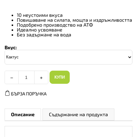
10 неустоими вкуса
Повишаване на силата, мощта и издръжливостта
Подобрено производство на АТФ
Идеално усвояване
Без задържане на вода
Вкус:
−
+
КУПИ
KFD
Premium
TCM,
БЪРЗА ПОРЪЧКА
Вкус
Кактус,
Разфасовка
0.500kg
количество
Описание
Съдържание на продукта