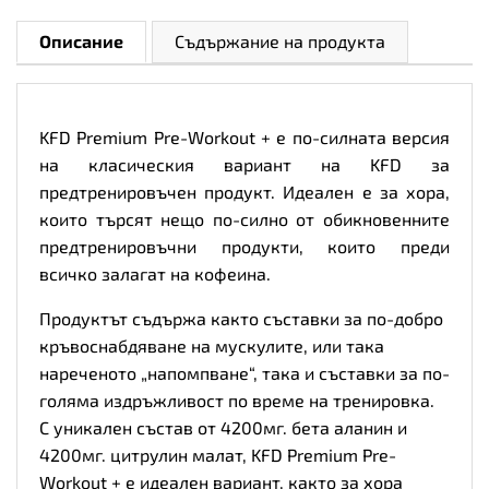
Описание
Съдържание на продукта
KFD Premium Pre-Workout + е по-силната версия
на класическия вариант на KFD за
предтренировъчен продукт. Идеален е за хора,
които търсят нещо по-силно от обикновенните
предтренировъчни продукти, които преди
всичко залагат на кофеина.
Продуктът съдържа както съставки за по-добро
кръвоснабдяване на мускулите, или така
нареченото „напомпване“, така и съставки за по-
голяма издръжливост по време на тренировка.
С уникален състав от 4200мг. бета аланин и
4200мг. цитрулин малат, KFD Premium Pre-
Workout + е идеален вариант, както за хора