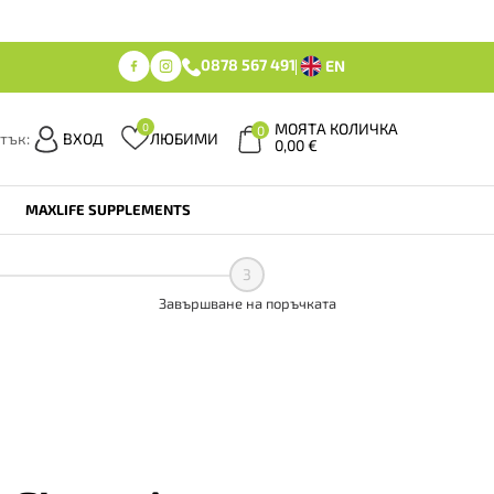
0878 567 491
EN
МОЯТА КОЛИЧКА
0
0
тък:
ВХОД
ЛЮБИМИ
0,00
€
MAXLIFE SUPPLEMENTS
3
Завършване на поръчката