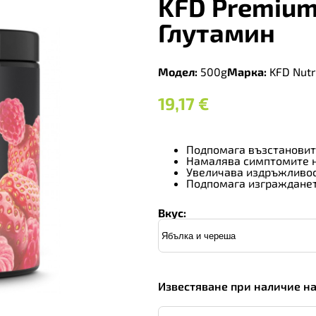
KFD Premium
Глутамин
Модел:
500g
Марка:
KFD Nutri
19,17
€
Подпомага възстановит
Намалява симптомите 
Увеличава издръжливо
Подпомага изгражданет
Вкус:
Известяване при наличие н