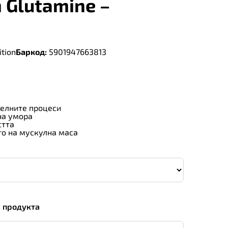
 Glutamine –
tion
Баркод:
5901947663813
елните процеси
на умора
стта
о на мускулна маса
а продукта