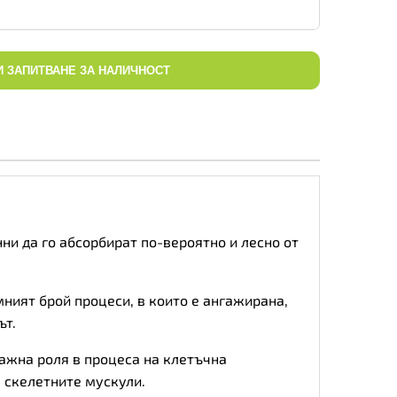
И ЗАПИТВАНЕ ЗА НАЛИЧНОСТ
ни да го абсорбират по-вероятно и лесно от
мният брой процеси, в които е ангажирана,
ът.
ажна роля в процеса на клетъчна
 скелетните мускули.