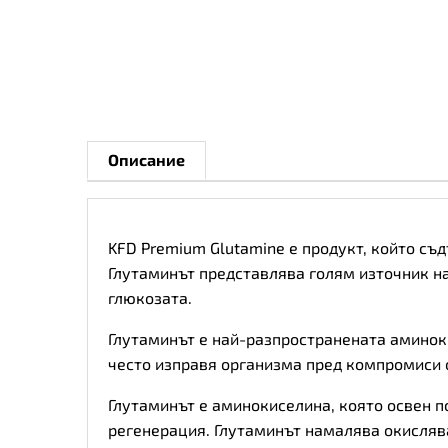
Описание
KFD Premium Glutamine е продукт, който съ
Глутаминът представлява голям източник на 
глюкозата.
Глутаминът е най-разпространената аминоки
често изправя организма пред компромиси о
Глутаминът е аминокиселина, която освен п
регенерация. Глутаминът намалява окислява