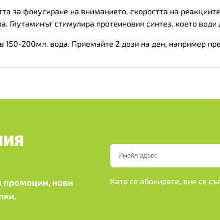
та за фокусиране на вниманието, скоростта на реакциите
. Глутаминът стимулира протеиновия синтез, което води 
 в 150-200мл. вода. Приемайте 2 дози на ден, например пр
ШИЯ
Като се абонирате, вие се с
 промоции, нови
пки.