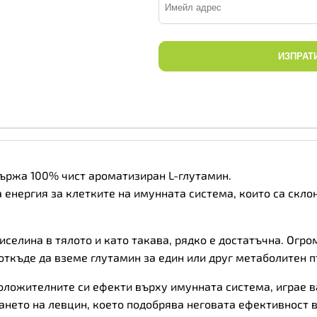
ИЗПРАТ
държа 100% чист ароматизиран L-глутамин.
енергия за клетките на имунната система, които са склон
селина в тялото и като такава, рядко е достатъчна. Огро
ткъде да вземе глутамин за един или друг метаболитен п
оложителните си ефекти върху имунната система, играе в
нето на левцин, което подобрява неговата ефективност в