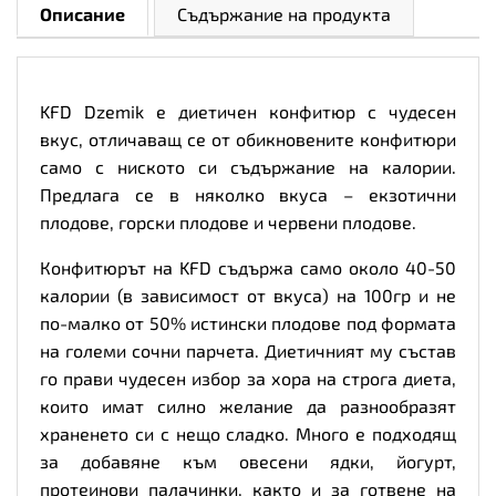
Описание
Съдържание на продукта
KFD Dzemik е диетичен конфитюр с чудесен
вкус, отличаващ се от обикновените конфитюри
само с ниското си съдържание на калории.
Предлага се в няколко вкуса – екзотични
плодове, горски плодове и червени плодове.
Конфитюрът на KFD съдържа само около 40-50
калории (в зависимост от вкуса) на 100гр и не
по-малко от 50% истински плодове под формата
на големи сочни парчета. Диетичният му състав
го прави чудесен избор за хора на строга диета,
които имат силно желание да разнообразят
храненето си с нещо сладко. Много е подходящ
за добавяне към овесени ядки, йогурт,
протеинови палачинки, както и за готвене на