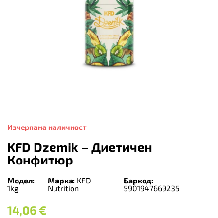
Изчерпана наличност
KFD Dzemik – Диетичен
Конфитюр
Модел:
Марка:
KFD
Баркод:
1kg
Nutrition
5901947669235
14,06
€