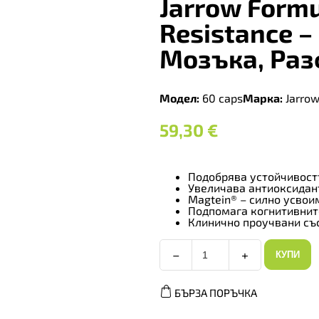
Jarrow Form
Resistance 
Мозъка, Раз
Модел:
60 caps
Марка:
Jarrow
59,30
€
Подобрява устойчивост
Увеличава антиоксидан
Magtein® – силно усво
Подпомага когнитивни
Клинично проучвани съ
−
+
КУПИ
Jarrow
Formulas
MagMind
БЪРЗА ПОРЪЧКА
Stress
Resistance
-