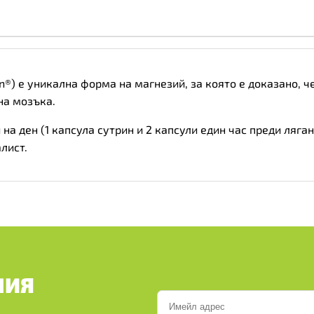
Формула
за
Мозъка,
Разфасовка
60
caps
количество
n®) е уникална форма на магнезий, за която е доказано, 
на мозъка.
на ден (1 капсула сутрин и 2 капсули един час преди ляга
лист.
ШИЯ