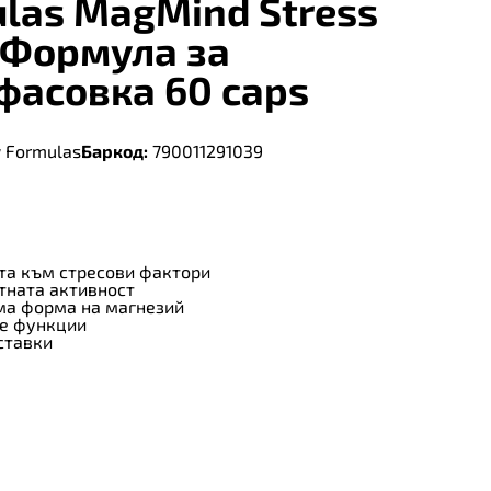
ulas MagMind Stress
– Формула за
фасовка 60 caps
 Formulas
Баркод:
790011291039
та към стресови фактори
тната активност
има форма на магнезий
те функции
ставки