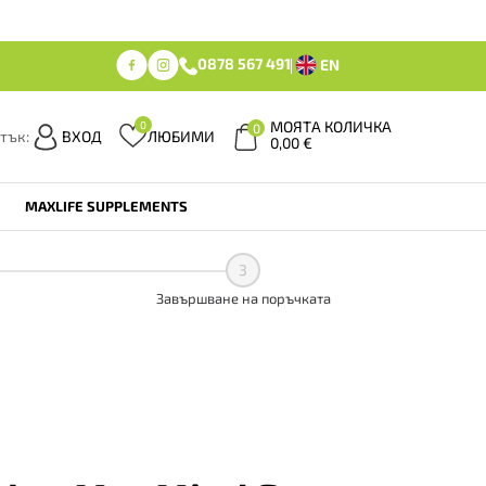
0878 567 491
EN
МОЯТА КОЛИЧКА
0
0
тък:
ВХОД
ЛЮБИМИ
0,00
€
MAXLIFE SUPPLEMENTS
3
Завършване на поръчката