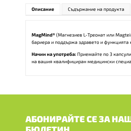
Описание
Съдържание на продукта
MagMind®
(Магнезиев L-Треонат или Magtei
бариера и поддържа здравето и функцията 
Начин на употреба:
Приемайте по 3 капсули 
на вашия квалифициран медицински специа
АБОНИРАЙТЕ СЕ ЗА НА
БЮЛЕТИН