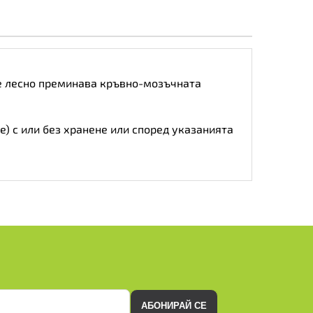
че лесно преминава кръвно-мозъчната
не) с или без хранене или според указанията
АБОНИРАЙ СЕ