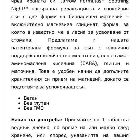
чрез храната си. Jarrow Formulas® Soothing
Night™ насърчава релаксацията и спокойния
сън с две форми на бионаличен магнезий –
включително магнезиев глицинат, форма, за
която е известно, че е лесна за усвояване от
стомаха. Предлагаме и нашата
патентована формула за сън с клинично
поддържано количество мелатонин, плюс гама-
аминомаслена киселина (GABA), глицин и
маточина. Това е удобен начин да допълните
хранителния си прием на магнезий, докато се
подготвяте за успокояващ сън.
Веган
Без глутен
Без ГМО
Начин на употреба:
Приемайте по 1 таблетка
веднъж дневно, по време на или малко след
хранене, или според указанията на вашия