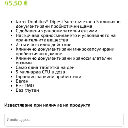
45,50
€
Jarro-Dophilus® Digest Sure съчетава 5 клинично
документирани пробиотични щама
С добавени храносмилателни ензими
Насърчава храносмилането и усвояването на
хранителните вещества
2 пъти по-силно действие
Клинично документирани микрокапсулирани
пробиотични щамове
Клинично документирани храносмилателни
ензими
Само една таблетка на ден
5 милиарда CFU в доза
Гаранция за живи пробиотици
Веган
Без ГМО
Без глутен
Известяване при наличие на продукта