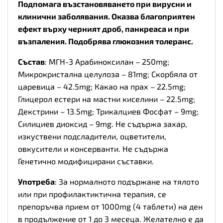
Подпомага възстановяването при вирусни и
клинични заболявания. Оказва благоприятен
ефект върху черният дроб, панкреаса и при
възпаления. Подобрява глюкозния толеранс.
Състав
: МГН-3 Арабиноксилан – 250mg;
Микрокристална целулоза – 81mg; Скорбяла от
царевица – 42.5mg; Какао на прах – 22.5mg;
Глицерол естери на мастни киселини – 22.5mg;
Декстрини – 13.5mg; Трикалциев Фосфат – 9mg;
Силициев диоксид – 9mg. Не съдържа захар,
изкуствени подсладители, оцветители,
овкусители и консерванти. Не съдържа
Генетично модифицирани съставки.
Употреба
: За нормалното подържане на тялото
или при профилактиктична терапия, се
препоръчва прием от 1000mg (4 таблети) на ден
в продължение от 1 до 3 месеца. Желателно е да