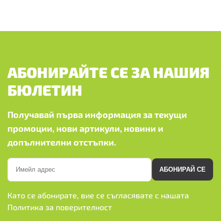
АБОНИРАЙТЕ СЕ ЗА НАШИЯ
БЮЛЕТИН
Получавай първа информация за текущи
промоции, нови артикули, новини и
допълнителни отстъпки.
АБОНИРАЙ СЕ
Като се абонирате, вие се съгласявате с нашата
Политика за поверителност