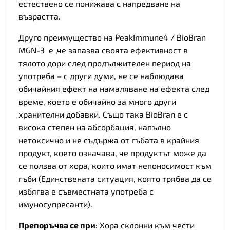
естествено се понижава с напредване на
възрастта.
Друго преимущество на PeakImmune4 / BioBran
MGN-3 е ,че запазва своята ефективност в
тялото дори след продължителен период на
употреба – с други думи, не се наблюдава
обичайния ефект на намаляване на ефекта след
време, което е обичайно за много други
хранителни добавки. Също така BioBran е с
висока степен на абсорбация, напълно
нетоксично и не съдържа от гъбата в крайния
продукт, което означава, че продуктът може да
се ползва от хора, които имат непоносимост към
гъби (Единствената ситуация, която трябва да се
избягва е съвместната употреба с
имуносупресанти).
Препоръчва се при
: Хора склонни към чести