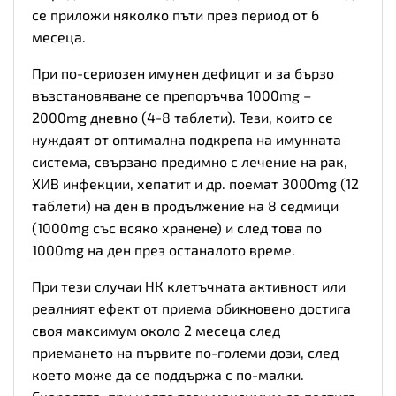
се приложи няколко пъти през период от 6
месеца.
При по-сериозен имунен дефицит и за бързо
възстановяване се препоръчва 1000mg –
2000mg дневно (4-8 таблети). Тези, които се
нуждаят от оптимална подкрепа на имунната
система, свързано предимно с лечение на рак,
ХИВ инфекции, хепатит и др. поемат 3000mg (12
таблети) на ден в продължение на 8 седмици
(1000mg със всяко хранене) и след това по
1000mg на ден през останалото време.
При тези случаи НК клетъчната активност или
реалният ефект от приема обикновено достига
своя максимум около 2 месеца след
приемането на първите по-големи дози, след
което може да се поддържа с по-малки.