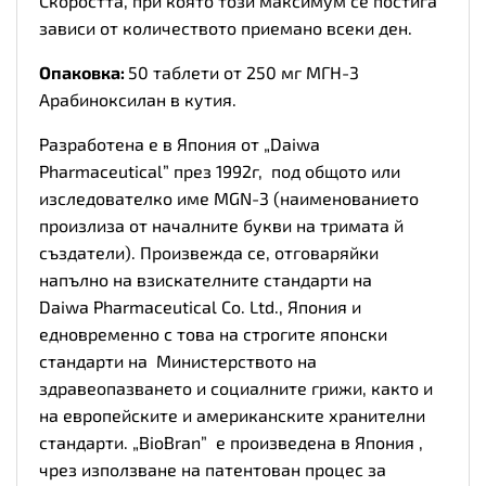
Скоростта, при която този максимум се постига
зависи от количеството приемано всеки ден.
Опаковка:
50 таблети от 250 мг МГН-3
Арабиноксилан в кутия.
Разработена е в Япония от „Daiwa
Pharmaceutical” през 1992г, под общото или
изследователко име MGN-3 (наименованието
произлиза от началните букви на тримата й
създатели)
.
Произвежда се, отговаряйки
напълно на взискателните стандарти на
Daiwa
Pharmaceutical Co. Ltd.,
Япония и
едновременно с това на строгите японски
стандарти на Министерството на
здравеопазването и социалните грижи, както и
на европейските и американските хранителни
стандарти. „BioBran” е произведена в Япония ,
чрез използване на патентован процес за