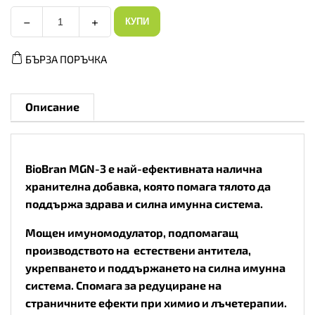
−
+
КУПИ
Имуномодулатор
BioBran
MGN-
БЪРЗА ПОРЪЧКА
3
250mg
50
таблетки
количество
Описание
BioBran MGN-3 е най-ефективната налична
хранителна добавка, която помага тялото да
поддържа здрава и силна имунна система.
Мощен имуномодулатор, подпомагащ
производството на естествени антитела,
укрепването и поддържането на силна имунна
система. Спомага за редуциране на
страничните ефекти при химио и лъчетерапии.