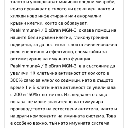
тялото и унищожават милиони вредни микроби,
които проникват в тялото ни всеки ден, както и
хиляди ново инфектирани или анормални
кръвни клетки, които се образуват.
PeakImmune4 / BioBran MGN-3 оказва помощ на
нашите бели кръвни клетки, гликонутреидна
подкрепа, за да постигнат своята жизненоважна
роля енергично и ефективно, спомагайки за
оптимизиране на имунната функция.
PeakImmune4 / BioBran MGN-3 е в състояние да
увеличи НК клетъчна активност от колкото е
300% само за няколко седмици, като в същото
време Т и Б клетъчната активност се увеличава
с 200 и 150% съответно. Изследването също
показа, че може значително да стимулира
производството на естествени антитела, както и
на други компоненти на имунната система. Това
е особено важно, тъй като имунната система