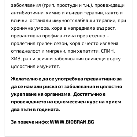
заболявания (грип, простуди и т.н.), провеждащи
антибиотични, химио и лъчеви терапии, както и
всички останали имуноотслабващи терапии, при
хронична умора, хора в напреднала възраст,
превантивна профилактика през есенно –
пролетния грипен сезон, хора с често изявена
отпадналост и мигрени, при хепатити, СПИН,
ХИВ, рак и всички заболявания влияещи върху
цялостния имунитет.
Желателно е да се употребява превантивно за
да се намали риска от заболявания и цялостно
укрепване на организма. Достатъчно е
провеждането на едномесечен курс на прием
два пъти в годината.
За повече инфо:
WWW.BIOBRAN.BG