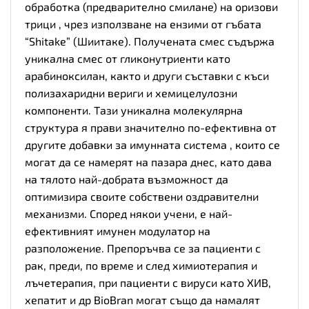
обработка (предварително смилане) на оризови
трици , чрез използване на ензими от гъбата
“Shitake” (Шиитаке). Получената смес съдържа
уникална смес от гликонутриенти като
арабиноксилан, както и други съставки с къси
полизахаридни вериги и хемицелулозни
компоненти. Тази уникална молекулярна
структура я прави значително по-ефективна от
другите добавки за имунната система , които се
могат да се намерят на пазара днес, като дава
на тялото най-добрата възможност да
оптимизира своите собствени оздравителни
механизми. Според някои учени, е най-
ефективният имунен модулатор на
разположение. Препоръчва се за пациенти с
рак, преди, по време и след химиотерапия и
лъчетерапия, при пациенти с вируси като ХИВ,
хепатит и др BioBran могат също да намалят