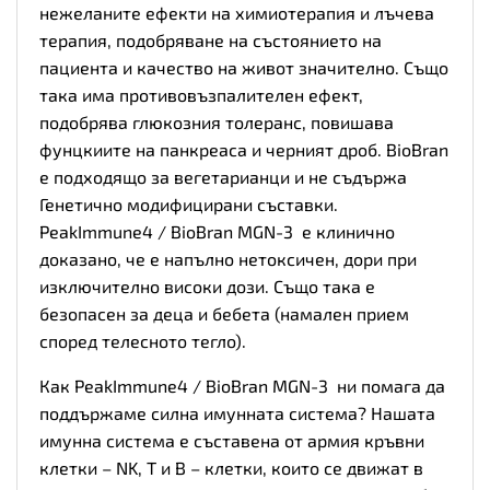
нежеланите ефекти на химиотерапия и лъчева
терапия, подобряване на състоянието на
пациента и качество на живот значително. Също
така има противовъзпалителен ефект,
подобрява глюкозния толеранс, повишава
фунцкиите на панкреаса и черният дроб. BioBran
е подходящо за вегетарианци и не съдържа
Генетично модифицирани съставки.
PeakImmune4 / BioBran MGN-3 е клинично
доказано, че е напълно нетоксичен, дори при
изключително високи дози. Също така е
безопасен за деца и бебета (намален прием
според телесното тегло).
Как PeakImmune4 / BioBran MGN-3 ни помага да
поддържаме силна имунната система? Нашата
имунна система е съставена от армия кръвни
клетки – NK, T и В – клетки, които се движат в