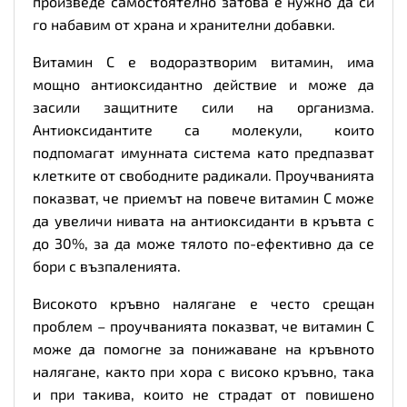
произведе самостоятелно затова е нужно да си
го набавим от храна и хранителни добавки.
Витамин С е водоразтворим витамин, има
мощно антиоксидантно действие и може да
засили защитните сили на организма.
Антиоксидантите са молекули, които
подпомагат имунната система като предпазват
клетките от свободните радикали. Проучванията
показват, че приемът на повече витамин C може
да увеличи нивата на антиоксиданти в кръвта с
до 30%, за да може тялото по-ефективно да се
бори с възпаленията.
Високото кръвно налягане е често срещан
проблем – проучванията показват, че витамин C
може да помогне за понижаване на кръвното
налягане, както при хора с високо кръвно, така
и при такива, които не страдат от повишено