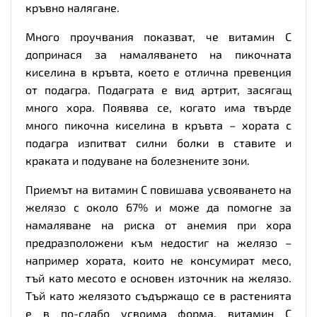
кръвно налягане.
Много проучвания показват, че витамин C
допринася за намаляването на пикочната
киселина в кръвта, което е отлична превенция
от подагра. Подаграта е вид артрит, засягащ
много хора. Появява се, когато има твърде
много пикочна киселина в кръвта – хората с
подагра изпитват силни болки в ставите и
краката и подуване на болезнените зони.
Приемът на витамин C повишава усвояването на
желязо с около 67% и може да помогне за
намаляване на риска от анемия при хора
предразположени към недостиг на желязо –
например хората, които не консумират месо,
тъй като месото е основен източник на желязо.
Тъй като желязото съдържащо се в растенията
е в по-слабо усвоима форма, витамин C