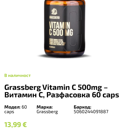
В наличност
Grassberg Vitamin C 500mg –
Витамин C, Разфасовка 60 caps
Модел:
60
Марка:
Баркод:
caps
Grassberg
5060244091887
13,99
€