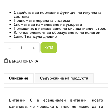
Съдейства за нормална функция на имунната
система
Подпомага нервната система
Спомага за намаляване на умората
Помощник в намаляване на оксидативния стрес
Ключов елемент за образуването на колаген
Само 1 капсула дневно
−
+
КУПИ
Grassberg
Vitamin
C
БЪРЗА ПОРЪЧКА
500mg
-
Витамин
C,
Разфасовка
Описание
Съдържание на продукта
60
caps
количество
Витамин C е есенциален витамин, което
означава, че човешкото тяло не може да го