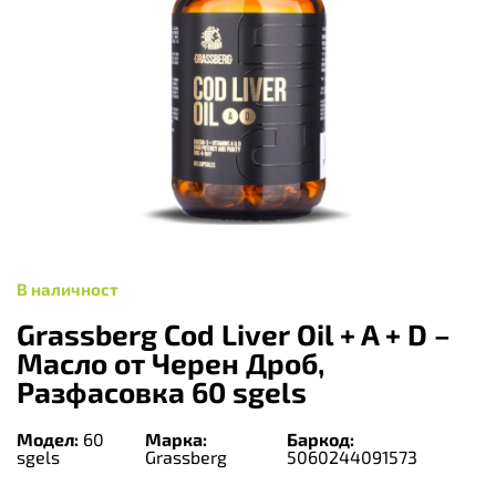
В наличност
Grassberg Cod Liver Oil + A + D –
Масло от Черен Дроб,
Разфасовка 60 sgels
Модел:
60
Марка:
Баркод:
sgels
Grassberg
5060244091573