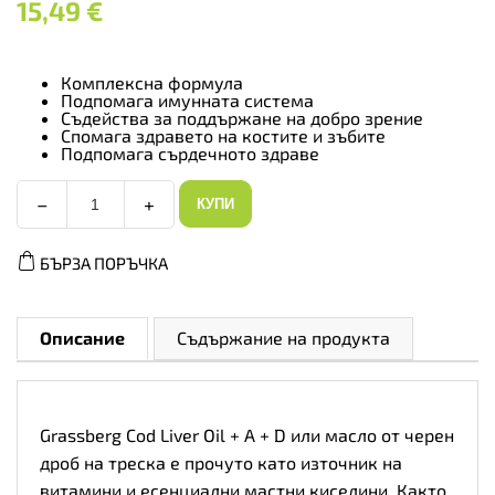
15,49
€
Комплексна формула
Подпомага имунната система
Съдейства за поддържане на добро зрение
Спомага здравето на костите и зъбите
Подпомага сърдечното здраве
−
+
КУПИ
Grassberg
Cod
Liver
БЪРЗА ПОРЪЧКА
Oil
+
A
+
D
Описание
Съдържание на продукта
-
Масло
от
Черен
Дроб,
Grassberg Cod Liver Oil + A + D или масло от черен
Разфасовка
60
дроб на треска е прочуто като източник на
sgels
витамини и есенциални мастни киселини. Както
количество