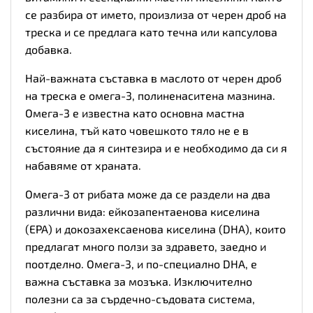
се разбира от името, произлиза от черен дроб на
треска и се предлага като течна или капсулова
добавка.
Най-важната съставка в маслото от черен дроб
на треска е омега-3, полиненаситена мазнина.
Омега-3 е известна като основна мастна
киселина, тъй като човешкото тяло не е в
състояние да я синтезира и е необходимо да си я
набавяме от храната.
Омега-3 от рибата може да се раздели на два
различни вида: ейкозапентаенова киселина
(EPA) и докозахексаенова киселина (DHA), които
предлагат много ползи за здравето, заедно и
поотделно. Омега-3, и по-специално DHA, е
важна съставка за мозъка. Изключително
полезни са за сърдечно-съдовата система,