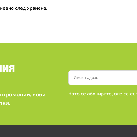
дневно след хранене.
ШИЯ
Като се абонирате, вие се с
 промоции, нови
пки.