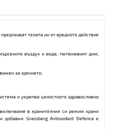
о предпазват телата ни от вредното действие
мърсените въздух и вода, тютюневият дим,
 важен за зрението.
система и укрепва цялостното здравословно
а включваме в хранителния си режим храни
 добавки. Grassberg Antioxidant Defence е