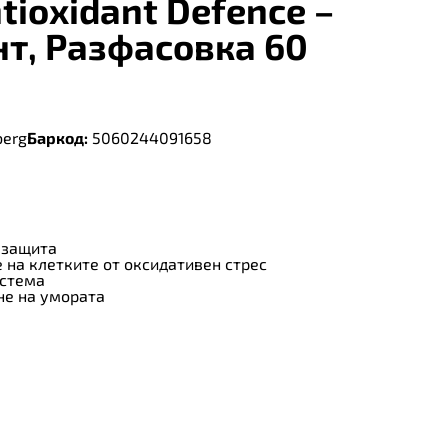
tioxidant Defence –
т, Разфасовка 60
berg
Баркод:
5060244091658
 защита
 на клетките от оксидативен стрес
истема
не на умората