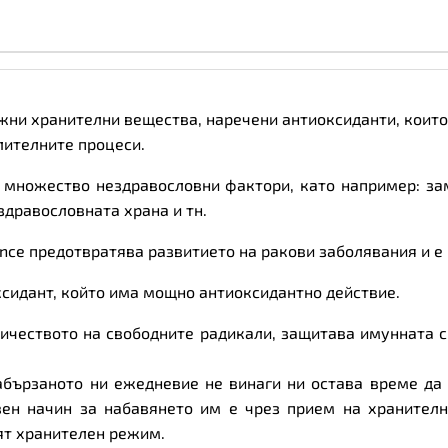
60
caps
количество
важни хранителни вещества, наречени
антиоксиданти
, коит
лителните процеси.
 множество нездравословни фактори, като например: за
здравословната храна и тн.
ence предотвратява развитието на ракови заболявания и е
ксидант, който има мощно антиоксидантно действие.
оличеството на свободните радикали, защитава имунната 
забързаното ни ежедневие не винаги ни остава време д
ен начин за набавянето им е чрез прием на хранителни
ят хранителен режим.