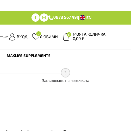
0878 567 491
EN
МОЯТА КОЛИЧКА
0
0
тък:
ВХОД
ЛЮБИМИ
0,00
€
MAXLIFE SUPPLEMENTS
3
Завършване на поръчката