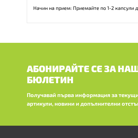
Начин на прием: Приемайте по 1-2 капсули 
АБОНИРАЙТЕ СЕ ЗА НА
БЮЛЕТИН
Получавай първа информация за текущи
артикули, новини и допълнителни отстъ