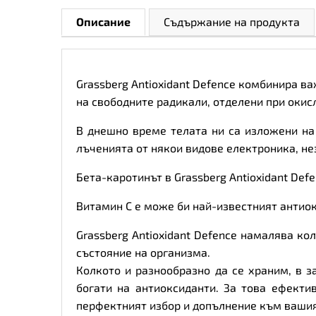
Описание
Съдържание на продукта
Grassberg Antioxidant Defence комбинира 
на свободните радикали, отделени при окис
В днешно време телата ни са изложени на
лъченията от някои видове електроника, не
Бета-каротинът в Grassberg Antioxidant Def
Витамин C е може би най-известният антио
Grassberg Antioxidant Defence намалява к
състояние на организма.
Колкото и разнообразно да се храним, в 
богати на антиоксиданти. За това ефектив
перфектният избор и допълнение към ваши