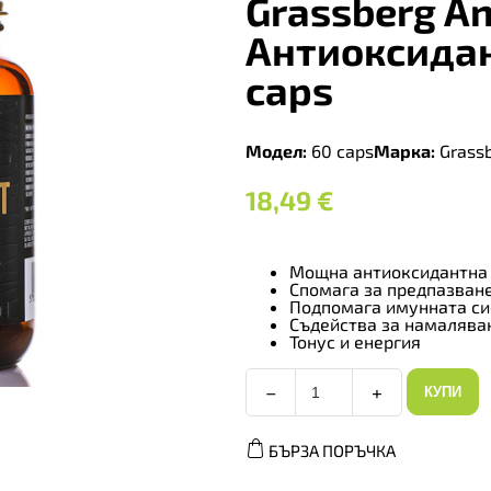
Grassberg An
Антиоксидан
caps
Модел:
60 caps
Марка:
Grass
18,49
€
Мощна антиоксидантна
Спомага за предпазване
Подпомага имунната с
Съдейства за намалява
Тонус и енергия
−
+
КУПИ
Grassberg
Antioxidant
Defence
БЪРЗА ПОРЪЧКА
-
Антиоксидант,
Разфасовка