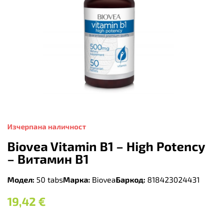
Изчерпана наличност
Biovea Vitamin B1 – High Potency
– Витамин B1
Модел:
50 tabs
Марка:
Biovea
Баркод:
818423024431
19,42
€