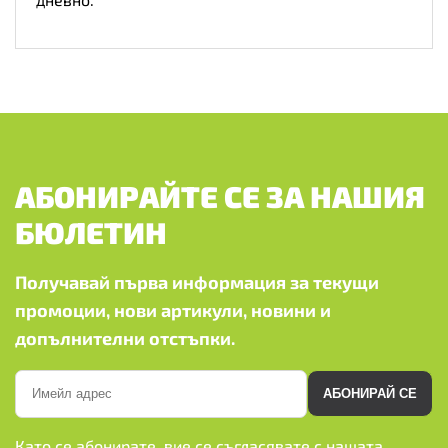
АБОНИРАЙТЕ СЕ ЗА НАШИЯ
БЮЛЕТИН
Получавай първа информация за текущи
промоции, нови артикули, новини и
допълнителни отстъпки.
АБОНИРАЙ СЕ
Като се абонирате, вие се съгласявате с нашата