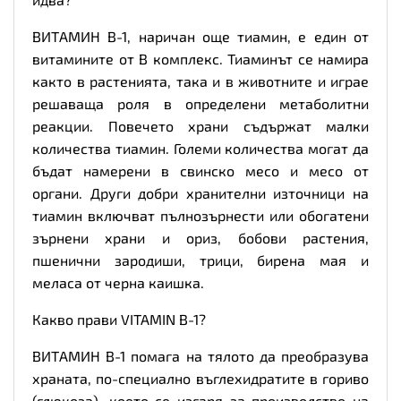
ВИТАМИН В-1, наричан още тиамин, е един от
витамините от В комплекс. Тиаминът се намира
както в растенията, така и в животните и играе
решаваща роля в определени метаболитни
реакции. Повечето храни съдържат малки
количества тиамин. Големи количества могат да
бъдат намерени в свинско месо и месо от
органи. Други добри хранителни източници на
тиамин включват пълнозърнести или обогатени
зърнени храни и ориз, бобови растения,
пшенични зародиши, трици, бирена мая и
меласа от черна каишка.
Какво прави VITAMIN B-1?
ВИТАМИН В-1 помага на тялото да преобразува
храната, по-специално въглехидратите в гориво
(глюкоза), което се изгаря за производство на