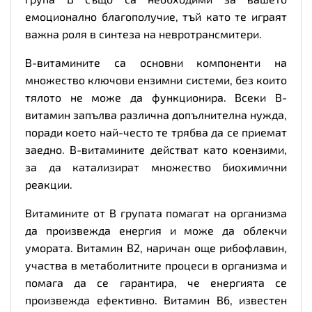
емоционално благополучие, тъй като те играят
важна роля в синтеза на невротрансмитери.
В-витамините са основни компоненти на
множество ключови ензимни системи, без които
тялото не може да функционира. Всеки В-
витамин запълва различна допълнителна нужда,
поради което най-често те трябва да се приемат
заедно. В-витамините действат като коензими,
за да катализират множество биохимични
реакции.
Витамините от B групата помагат на организма
да произвежда енергия и може да облекчи
умората. Витамин В2, наричан още рибофлавин,
участва в метаболитните процеси в организма и
помага да се гарантира, че енергията се
произвежда ефективно. Витамин В6, известен