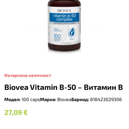
Изчерпана наличност
Biovea Vitamin B-50 – Витамин B
Модел:
100 caps
Марка:
Biovea
Баркод:
818423029306
27,09
€