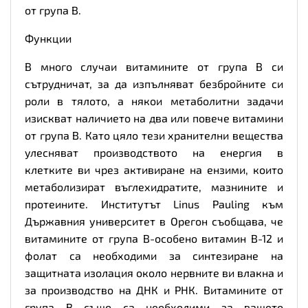
от група В.
Функции
В много случаи витамините от група В си
сътрудничат, за да изпълняват безбройните си
роли в тялото, а някои метаболитни задачи
изискват наличието на два или повече витамини
от група В. Като цяло тези хранителни вещества
улесняват производството на енергия в
клетките ви чрез активиране на ензими, които
метаболизират въглехидратите, мазнините и
протеините. Институтът Linus Pauling към
Държавния университет в Орегон съобщава, че
витамините от група В-особено витамин В-12 и
фолат са необходими за синтезиране на
защитната изолация около нервните ви влакна и
за производство на ДНК и РНК. Витамините от
група В също са необходими за вашето