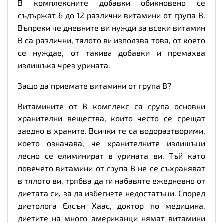
В комплексните добавки обикновено се
съдържат 6 до 12 различни витамини от група В.
Въпреки че дневните ви нужди за всеки витамин
В са различни, тялото ви използва това, от което
се нуждае, от такива добавки и премахва
излишъка чрез урината.
Защо да приемате витамини от група В?
Витамините от В комплекс са група основни
хранителни вещества, които често се срещат
заедно в храните. Всички те са водоразтворими,
което означава, че хранителните излишъци
лесно се елиминират в урината ви. Тъй като
повечето витамини от група В не се съхраняват
в тялото ви, трябва да ги набавяте ежедневно от
диетата си, за да избегнете недостатъци. Според
диетолога Елсън Хаас, доктор по медицина,
диетите на много американци нямат витамини