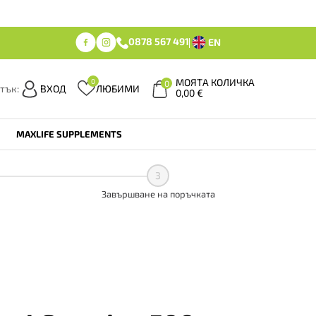
0878 567 491
EN
МОЯТА КОЛИЧКА
0
0
тък:
ВХОД
ЛЮБИМИ
0,00
€
MAXLIFE SUPPLEMENTS
3
Завършване на поръчката