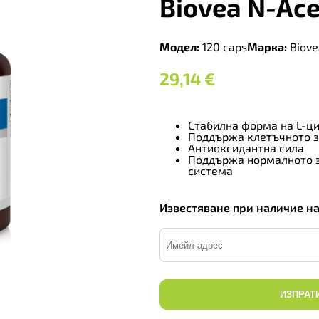
Biovea N-Ace
Модел:
120 caps
Марка:
Biove
29,14
€
Стабилна форма на L-ц
Поддържа клетъчното 
Антиоксидантна сила
Поддържа нормалното з
система
Известяване при наличие н
ИЗПРАТ