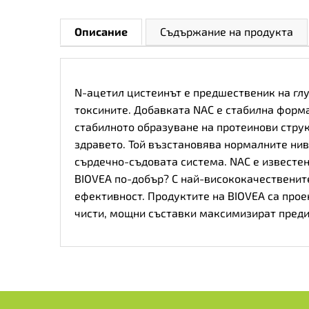
Описание
Съдържание на продукта
N-ацетил цистеинът е предшественик на глу
токсините. Добавката NAC е стабилна форма
стабилното образуване на протеинови струк
здравето. Той възстановява нормалните нива
сърдечно-съдовата система. NAC е известен
BIOVEA по-добър? С най-висококачествените
ефективност. Продуктите на BIOVEA са прое
чисти, мощни съставки максимизират преди