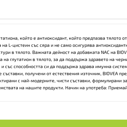
татиона, който е антиоксидант, който предпазва тялото о
 на L-цистеин със сяра и не само осигурява антиоксидант
тури в тялото. Важната дейност на добавката NAC на BIO
 на глутатион в тялото, за да поддържа здравето на черн
 и със способността си да поддържа здрава имунна систем
 съставки, получени от естествения източник, BIOVEA пре
ктирани с най-модерните, чисти съставки, формулирани з
мствата на нашите продукти. Начин на употреба: Приемай