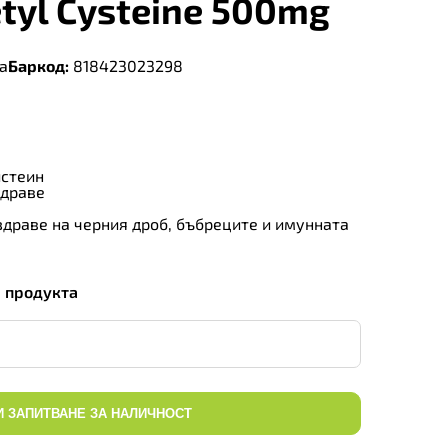
tyl Cysteine 500mg
a
Баркод:
818423023298
истеин
здраве
драве на черния дроб, бъбреците и имунната
а продукта
И ЗАПИТВАНЕ ЗА НАЛИЧНОСТ