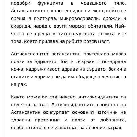
подобри функцията в човешкото тяло.
Астаксантинът е каротеноиден пигмент, който се
среща в пъстърва, микроводорасли, дрожди и
скариди, наред с други морски обитатели. Най-
често се среща в тихоокеанската сьомга и е
това, което придава на рибите розов цвят.
Антиоксидантът астаксантин притежава много
ползи за здравето. Той е свързан с по-здрава
кожа, издръжливост, здраве на сърцето, болки в
ставите и дори може да има бъдеще в лечението
на рак.
Както може би сте наясно, антиоксидантите са
полезни за вас. Антиоксидантните свойства на
Астаксантин осигуряват основния източник на
здравни претенции и ползи от добавката,
особено когато се използват за лечение на рак.