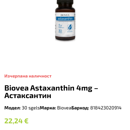
Изчерпана наличност
Biovea Astaxanthin 4mg –
Астаксантин
Модел:
30 sgels
Марка:
Biovea
Баркод:
818423020914
22,24
€