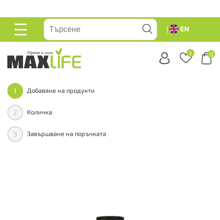
вейте
EN
ОСНОВНО
МЕНЮ
0
0
1
Добавяне на продукти
2
Количка
3
Завършване на поръчката