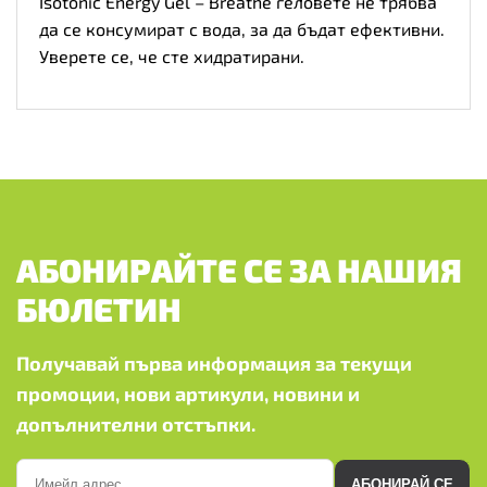
Isotonic Energy Gel – Breathe геловете не трябва
да се консумират с вода, за да бъдат ефективни.
Уверете се, че сте хидратирани.
АБОНИРАЙТЕ СЕ ЗА НАШИЯ
БЮЛЕТИН
Получавай първа информация за текущи
промоции, нови артикули, новини и
допълнителни отстъпки.
АБОНИРАЙ СЕ