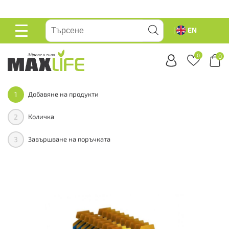
вейте
EN
ОСНОВНО
МЕНЮ
0
0
1
Добавяне на продукти
2
Количка
3
Завършване на поръчката