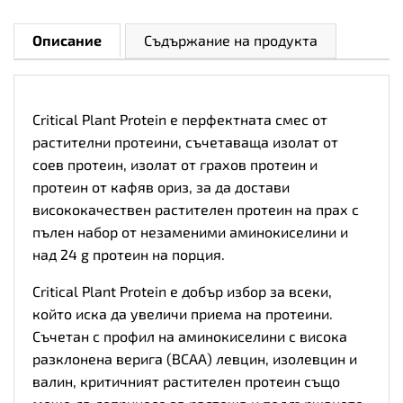
Описание
Съдържание на продукта
Critical Plant Protein е перфектната смес от
растителни протеини, съчетаваща изолат от
соев протеин, изолат от грахов протеин и
протеин от кафяв ориз, за ​​да достави
висококачествен растителен протеин на прах с
пълен набор от незаменими аминокиселини и
над 24 g протеин на порция.
Critical Plant Protein е добър избор за всеки,
който иска да увеличи приема на протеини.
Съчетан с профил на аминокиселини с висока
разклонена верига (BCAA) левцин, изолевцин и
валин, критичният растителен протеин също