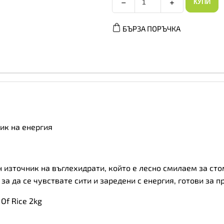
−
+
КУПИ
Applied
Nutrition
Cream
БЪРЗА ПОРЪЧКА
Of
Rice
-
Оризов
Крем,
Вкус
Златен
сироп,
Разфасовка
1kg
количество
ик на енергия
сен източник на въглехидрати, който е лесно смилаем за ст
 за да се чувствате сити и заредени с енергия, готови за 