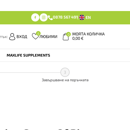
0878 567 491
EN
МОЯТА КОЛИЧКА
0
0
тък:
ВХОД
ЛЮБИМИ
0,00
€
MAXLIFE SUPPLEMENTS
3
Завършване на поръчката