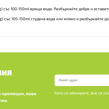
) със 100-150ml вряща вода. Разбъркайте добре и оставете
g) със 100-150ml студена вода или мляко и разбъркайте д
ШИЯ
Като се абонирате, вие се с
 промоции, нови
пки.