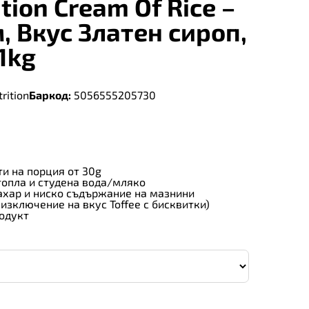
tion Cream Of Rice –
, Вкус Златен сироп,
1kg
rition
Баркод:
5056555205730
и на порция от 30g
топла и студена вода/мляко
ахар и ниско съдържание на мазнини
изключение на вкус Toffee с бисквитки)
одукт