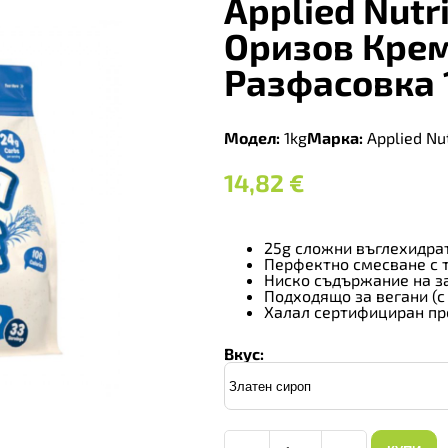
Applied Nutri
Оризов Крем
Разфасовка 
Модел:
1kg
Марка:
Applied Nut
14,82
€
25g сложни въглехидрат
Перфектно смесване с 
Ниско съдържание на з
Подходящо за вегани (с 
Халал сертифициран пр
Вкус: