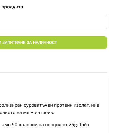
а продукта
И ЗАПИТВАНЕ ЗА НАЛИЧНОСТ
дролизиран суроватъчен протеин изолат, ние
колкото на млечен шейк.
амо 90 калории на порция от 25g. Той е