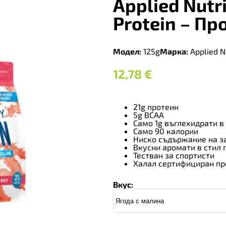
Applied Nutr
Protein – Пр
Модел:
125g
Марка:
Applied Nu
12,78
€
21g протеин
5g BCAA
Само 1g въглехидрати в
Само 90 калории
Ниско съдържание на з
Вкусни аромати в стил 
Тестван за спортисти
Халал сертифициран пр
Вкус: