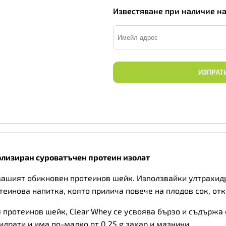
Известяване при наличие н
ИЗПРАТ
лизиран суроватъчен протеин изолат
 е вашият обикновен протеинов шейк. Използвайки ултрахи
еинова напитка, която прилича повече на плодов сок, от
протеинов шейк, Clear Whey се усвоява бързо и съдържа с
идрати и има по-малко от 0,25 g захар и мазнини.