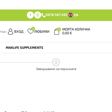
0878 567 491
EN
МОЯТА КОЛИЧКА
0
0
тък:
ВХОД
ЛЮБИМИ
0,00
€
MAXLIFE SUPPLEMENTS
3
Завършване на поръчката