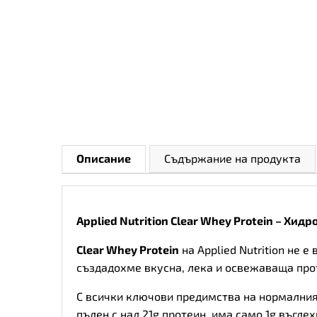
Описание
Съдържание на продукта
Applied Nutrition Clear Whey Protein –
Хидро
Clear Whey Protein
на Applied Nutrition не
създадохме вкусна, лека и освежаваща прот
С всички ключови предимства на нормалния 
пълен с над 21g протеин, има само 1g въглех