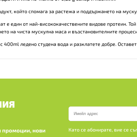
дукт, който спомага за растежа и поддържането на муску
т е един от най-висококачествените видове протеин. Той
ето на чиста мускулна маса и възстановителните процеси
с 400ml ледено студена вода и разклатете добре. Оставете
ШИЯ
Като се абонирате, вие се с
 промоции, нови