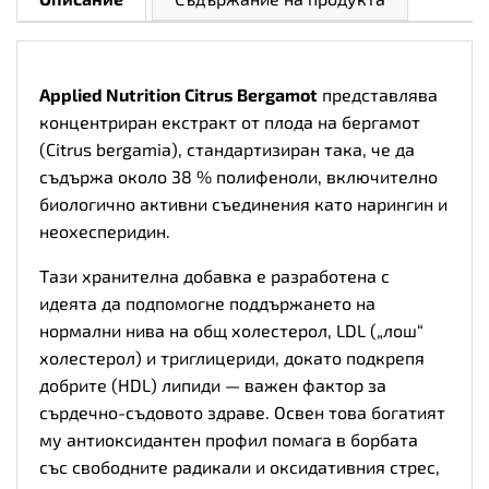
Applied Nutrition Citrus Bergamot
представлява
концентриран екстракт от плода на бергамот
(Citrus bergamia), стандартизиран така, че да
съдържа около 38 % полифеноли, включително
биологично активни съединения като нарингин и
неохесперидин.
Тази хранителна добавка е разработена с
идеята да подпомогне поддържането на
нормални нива на общ холестерол, LDL („лош“
холестерол) и триглицериди, докато подкрепя
добрите (HDL) липиди — важен фактор за
сърдечно-съдовото здраве. Освен това богатият
му антиоксидантен профил помага в борбата
със свободните радикали и оксидативния стрес,