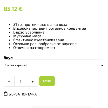
85,12
€
21 гр. протеин във всяка доза
Висококачествен протеинов концентрат
Бързо усвояване
Мускулна маса
Ефективно възстановяване
Огромно разнообразие от вкусове
Отлична разтворимост
Вкус:
−
+
КУПИ
Allnutrition
Whey
Protein
БЪРЗА ПОРЪЧКА
-
Суроватъчен
Протеин,
Вкус