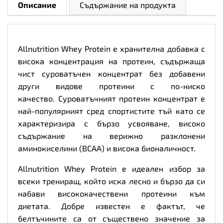
Солен
Описание
Съдържание на продукта
карамел,
Разфасовка
2.270kg
количество
Allnutrition Whey Protein е хранителна добавка с
висока концентрация на протеин, съдържаща
чист суроватъчен концентрат без добавени
други видове протеини с по-ниско
качество. Суроватъчният протеин концентрат е
най-популярният сред спортистите тъй като се
характеризира с бързо усвояване, високо
съдържание на верижно разклонени
аминокиселини (BCAA) и висока бионаличност.
Allnutrition Whey Protein е идеален избор за
всеки трениращ, който иска лесно и бързо да си
набави висококачествени протеини към
диетата. Добре известен е фактът, че
белтъчините са от съществено значение за