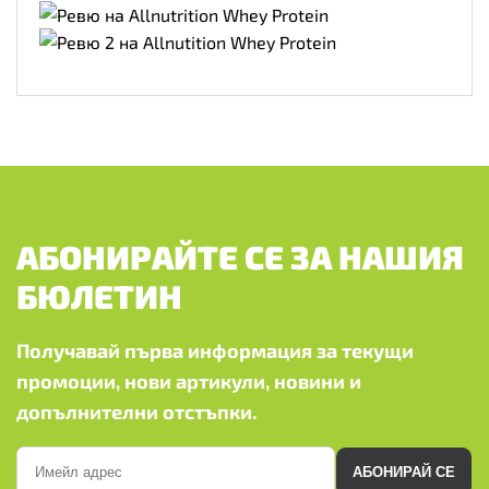
АБОНИРАЙТЕ СЕ ЗА НАШИЯ
БЮЛЕТИН
Получавай първа информация за текущи
промоции, нови артикули, новини и
допълнителни отстъпки.
АБОНИРАЙ СЕ