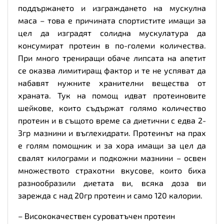
поддържането и изграждането на мускулна
маса – това е причината спортистите имащи за
цел да изградят солидна мускулатура да
консумират протеин в по-големи количества.
При много трениращи обаче липсата на апетит
се оказва лимитиращ фактор и те не успяват да
набавят нужните хранителни вещества от
храната. Тук на помощ идват протеиновите
шейкове, които съдържат голямо количество
протеин и в същото време са диетични с едва 2-
3гр мазнини и въглехидрати. Протеинът на прах
е голям помощник и за хора имащи за цел да
свалят килограми и подкожни мазнини – освен
множеството страхотни вкусове, които биха
разнообразили диетата ви, всяка доза ви
зарежда с над 20гр протеин и само 120 калории.
– Висококачествен суроватъчен протеин