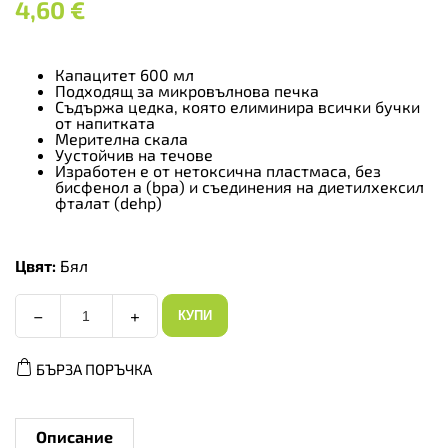
4,60
€
Капацитет 600 мл
Подходящ за микровълнова печка
Съдържа цедка, която елиминира всички бучки
от напитката
Мерителна скала
Уустойчив на течове
Изработен е от нетоксична пластмаса, без
бисфенол а (bpa) и съединения на диетилхексил
фталат (dehp)
Цвят:
Бял
−
+
КУПИ
Allnutrition
Shaker
Wave
БЪРЗА ПОРЪЧКА
-
Шейкър,
Цвят
Бял,
Разфасовка
Описание