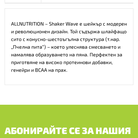
600ml
количество
ALLNUTRITION – Shaker Wave е шейкър с модерен
и революционен дизайн. Той съдържа шлайфащо
сито с конусно-шестоъгълна структура (т.нар.
„Пчелна пита“) – което улеснява смесването и
намалява образуването на пяна. Перфектен за
приготвяне на високо протеинови добавки,
генейри и BCAA на прах.
АБОНИРАЙТЕ СЕ ЗА НАШИЯ