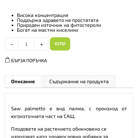
Висока концентрация
Поддържа здравето на простатата
Природен източник на фитостероли
Богат на мастни киселини
−
+
КУПИ
Allnutrition
Saw
Palmetto,
БЪРЗА ПОРЪЧКА
Разфасовка
90
caps
количество
Описание
Съдържание на продукта
Saw palmetto е вид палма, с произход от
югоизточната част на САЩ.
Плодовете на растението обикновено се
използват като здравословна добавка за