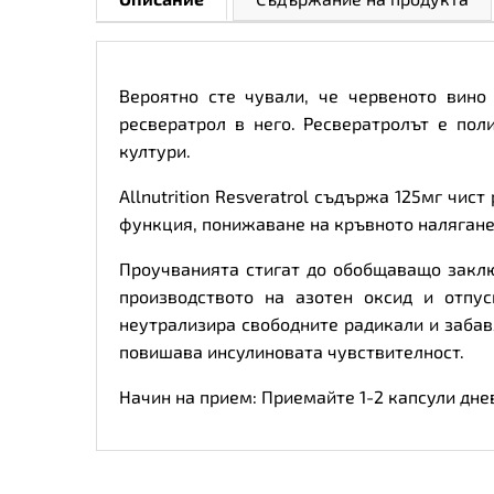
Вероятно сте чували, че червеното вин
ресвератрол в него. Ресвератролът е по
култури.
Allnutrition Resveratrol съдържа 125мг чи
функция, понижаване на кръвното налягане
Проучванията стигат до обобщаващо заклю
производството на азотен оксид и отпу
неутрализира свободните радикали и забав
повишава инсулиновата чувствителност.
Начин на прием: Приемайте 1-2 капсули дне