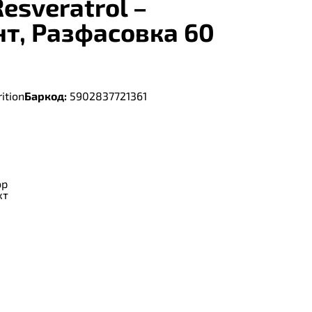
Resveratrol –
т, Разфасовка 60
ition
Баркод:
5902837721361
ор
кт