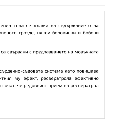
тепен това се дължи на съдържанието на
веното грозде, някои боровинки и бобови
а са свързани с предпазването на мозъчната
 сърдечно-съдовата система като повишава
нтния му ефект, ресвератрола ефективно
 сочат, че редовният прием на ресвератрол