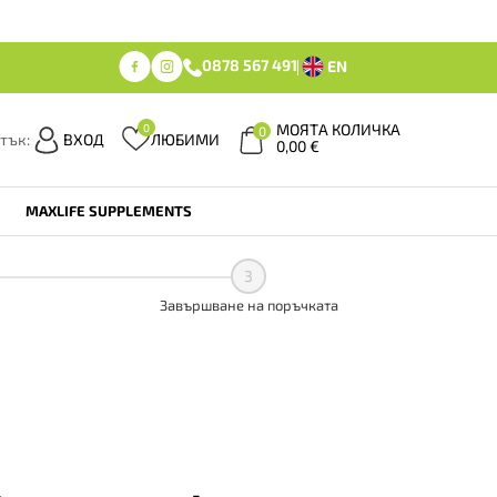
0878 567 491
EN
МОЯТА КОЛИЧКА
0
0
тък:
ВХОД
ЛЮБИМИ
0,00
€
MAXLIFE SUPPLEMENTS
3
Завършване на поръчката