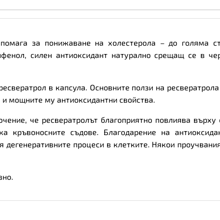
о помага за понижаване на холестерола – до голяма с
лифенол, силен
антиоксидант
натурално срещащ се в чер
ст ресвератрол в капсула. Основните ползи на ресвератрол
 и мощните му антиоксидантни свойства.
чение, че ресвератролът благоприятно повлиява върху
ска кръвоносните съдове. Благодарение на антиоксида
я дегенеративните процеси в клетките. Някои проучвания
вно.