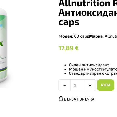
Allnutrition 
Антиоксидан
caps
Модел:
60 caps
Марка:
Allnutr
17,89
€
Силен антиоксидант
Мощен имуностимулат
Стандартизиран екстра
−
+
КУПИ
Allnutrition
Resveratrol
-
БЪРЗА ПОРЪЧКА
Антиоксидант,
Разфасовка
60
caps
количество