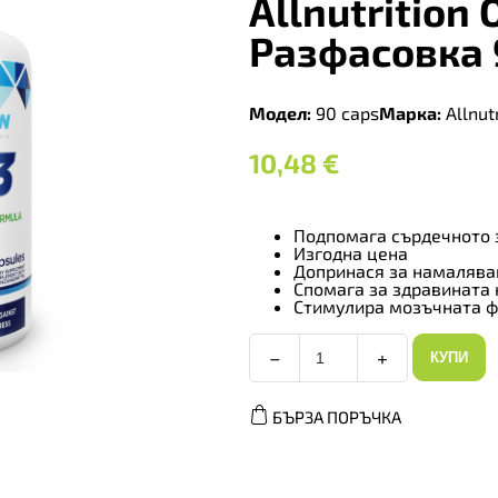
Allnutrition
Разфасовка 
Модел:
90 caps
Марка:
Allnutr
10,48
€
Подпомага сърдечното 
Изгодна цена
Допринася за намалява
Спомага за здравината 
Стимулира мозъчната 
−
+
КУПИ
Allnutrition
Omega
3
БЪРЗА ПОРЪЧКА
-
Омега,
Разфасовка
90
caps