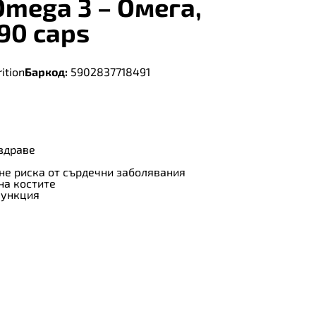
 Omega 3 – Омега,
90 caps
ition
Баркод:
5902837718491
здраве
не риска от сърдечни заболявания
на костите
функция