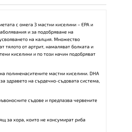
етата с омега 3 мастни киселини – EPA и
заболявания и за подобряване на
т усвояването на калция. Множество
т тялото от артрит, намаляват болката и
тени киселини и по този начин подобряват
 на полиненаситените мастни киселини. DHA
за здравето на сърдечно-съдовата система,
кръвоносните съдове и предпазва червените
ящ за хора, които не консумират риба