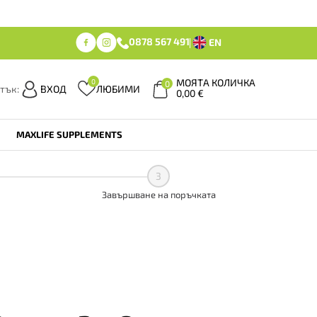
0878 567 491
EN
МОЯТА КОЛИЧКА
0
0
тък:
ВХОД
ЛЮБИМИ
0,00
€
MAXLIFE SUPPLEMENTS
3
Завършване на поръчката