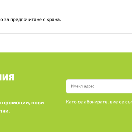
о за предпочитане с храна.
ШИЯ
Като се абонирате, вие се с
 промоции, нови
пки.