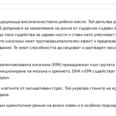
количество
 съдържаща висококачествено рибено масло. Той допълва ди
3 допринася за намаляване на риска от сърдечно-съдови 
о така съдейства за здрави кости и стави като улеснява
те киселини имат противовъзпалителен ефект и предпазва
вания. Те имат способността да свързват и разтварят наси
.
запентаеновата киселина (EPA) принадлежат към групата
кциониране на мозъка и зрението. DHA и EPA съдействат 
ерол.
клетките от оксидативен стрес. Той укрепва стените на 
дане.
 към хранителния режим на всеки човек и е особено подход