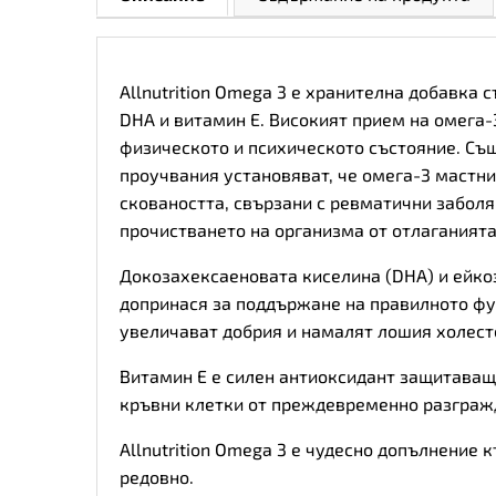
Allnutrition Omega 3 е хранителна добавка
DHA и витамин Е. Високият прием на омега-
физическото и психическото състояние. Същ
проучвания установяват, че омега-3 мастни
сковаността, свързани с ревматични заболя
прочистването на организма от отлаганията
Докозахексаеновата киселина (DHA) и ейко
допринася за поддържане на правилното фун
увеличават добрия и намалят лошия холест
Витамин Е е силен антиоксидант защитаващ 
кръвни клетки от преждевременно разграж
Allnutrition Omega 3 е чудесно допълнение
редовно.