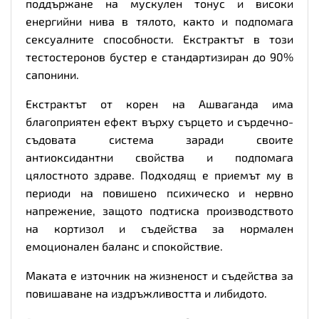
поддържане на мускулен тонус и високи
енергийни нива в тялото, както и подпомага
сексуалните способности. Екстрактът в този
тестостеронов бустер е стандартизиран до 90%
сапонини.
Екстрактът от корен на Ашваганда има
благоприятен ефект върху сърцето и сърдечно-
съдовата система заради своите
антиоксидантни свойства и подпомага
цялостното здраве. Подходящ е приемът му в
периоди на повишено психическо и нервно
напрежение, защото подтиска производството
на кортизол и съдейства за нормален
емоционален баланс и спокойствие.
Маката е източник на жизненост и съдейства за
повишаване на издръжливостта и либидото.