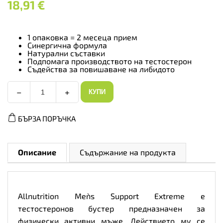
18,91
€
1 опаковка = 2 месеца прием
Синергична формула
Натурални съставки
Подпомага производството на тестостерон
Съдейства за повишаване на либидото
−
+
КУПИ
Allnutrition
Men`s
Support
БЪРЗА ПОРЪЧКА
Extreme
-
Тестостеронова
Формула,
Разфасовка
Описание
Съдържание на продукта
120
caps
количество
Allnutrition Men`s Support Extreme е
тестостеронов бустер предназначен за
физически активни мъже. Действието му се