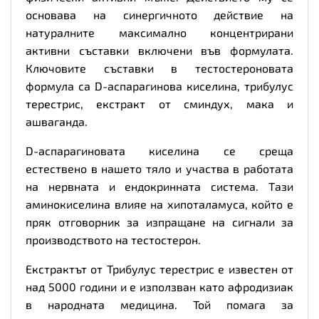
основава на синергичното действие на
натуралните максимално концентрирани
активни съставки включени във формулата.
Ключовите съставки в тестостероновата
формула са D-аспарагинова киселина, трибулус
терестрис, екстракт от сминдух, мака и
ашваганда.
D-аспарагиновата киселина се среща
естествено в нашето тяло и участва в работата
на нервната и ендокринната система. Тази
аминокиселина влияе на хипоталамуса, който е
пряк отговорник за изпращане на сигнали за
производството на тестостерон.
Екстрактът от Трибулус терестрис е известен от
над 5000 години и е използван като афродизиак
в народната медицина. Той помага за