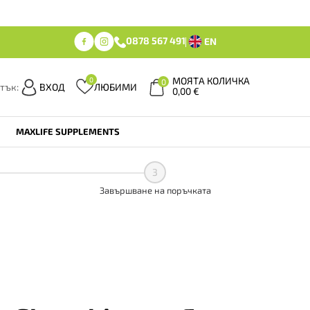
0878 567 491
EN
МОЯТА КОЛИЧКА
0
0
тък:
ВХОД
ЛЮБИМИ
0,00
€
MAXLIFE SUPPLEMENTS
3
Завършване на поръчката