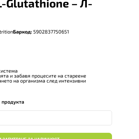
L-Glutathione – Л-
rition
Баркод:
5902837750651
система
ята и забавя процесите на стареене
ането на организма след интензивни
а продукта