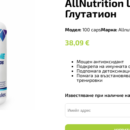
AllNutrition 
Глутатион
Модел:
100 caps
Марка:
Allnut
38,09
€
Мощен антиоксидант
Подкрепа на имунната 
Подпомага детоксикаци
Помага за възстановяв
тренировки
Известяване при наличие н