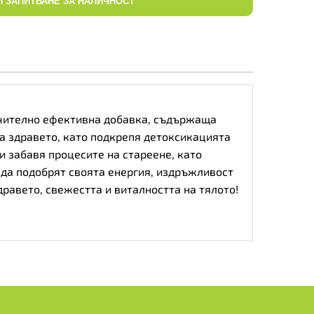
И ЗАПИТВАНЕ ЗА НАЛИЧНОСТ
зключително ефективна добавка, съдържаща
на здравето, като подкрепя детоксикацията
и забавя процесите на стареене, като
 да подобрят своята енергия, издръжливост
дравето, свежестта и виталността на тялото!