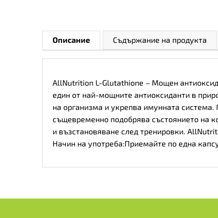
Описание
Съдържание на продукта
AllNutrition L-Glutathione – Мощен антиокси
един от най-мощните антиоксиданти в приро
на организма и укрепва имунната система. 
същевременно подобрява състоянието на кож
и възстановяване след тренировки. AllNutri
Начин на употреба:Приемайте по една капсу