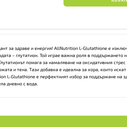
ИЗПРАТ
дант за здраве и енергия! AllNutrition L-Glutathione е и
дата – глутатион. Той играе важна роля в поддържането 
Глутатионът помага за намаляване на оксидативния стрес 
ата и тена. Тази добавка е идеална за хора, които искат
tion L-Glutathione е перфектният избор за поддържане на з
ла дневно с вода.