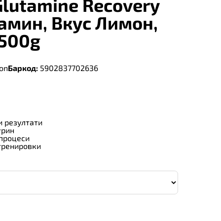
 Glutamine Recovery
тамин, Вкус Лимон,
 500g
ion
Баркод:
5902837702636
 резултати
урин
процеси
тренировки