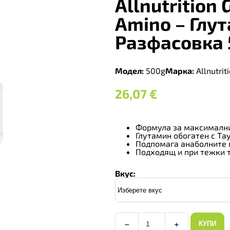
Allnutrition
Amino – Глу
Разфасовка
Модел:
500g
Марка:
Allnutrit
26,07
€
Формула за максимални
Глутамин обогатен с Та
Подпомага анаболните 
Подходящ и при тежки 
Вкус:
−
+
КУПИ
Allnutrition