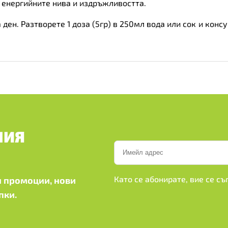
 енергийните нива и издръжливостта.
 ден. Разтворете 1 доза (5гр) в 250мл вода или сок и кон
ШИЯ
Като се абонирате, вие се с
 промоции, нови
пки.