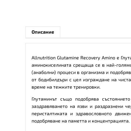
Описание
Allnutrition Glutamine Recovery Amino е Г
аминокиселината срещаща се в най-голям
(анаболни) процеси в организма и подобряв
от бодибилдъри с цел изграждане на чист
време на тежките тренировки.
Глутаминът също подобрява състояниет
заздравяването на язви и раздразнени че
перисталтиката и здравословното движе
подобряване на паметта и концентрацията.