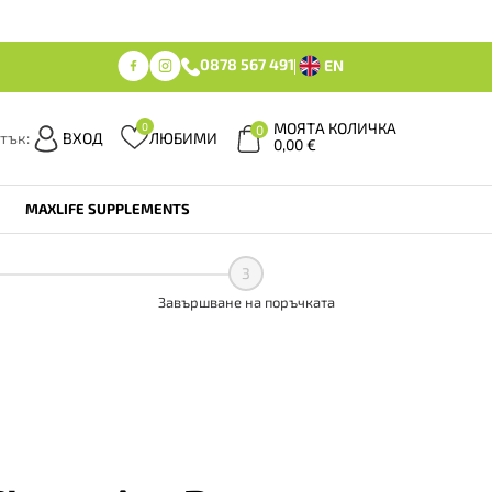
0878 567 491
EN
МОЯТА КОЛИЧКА
0
0
тък:
ВХОД
ЛЮБИМИ
0,00
€
MAXLIFE SUPPLEMENTS
3
Завършване на поръчката