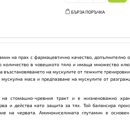
Glutamine
Recovery
БЪРЗА ПОРЪЧКА
Amino
-
Глутамин,
Вкус
Лимон,
Разфасовка
500g
количество
лутамин на прах с фармацевтично качество, допълнително о
о количество в човешкото тяло и имаща множество клю
а възстановяването на мускулите от тежките тренировки.
а мускулна маса и предпазване на мускулите от разграж
о на стомашно-чревния тракт и е жизненоважно хран
рва и действа като защита за тях. Той балансира прои
ние на червата. Аминокиселината глутамин е основе