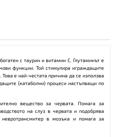
богатен с таурин и витамин C. Глутаминът е
чови функции. Той стимулира играждащите
 Това е най-честата причина да се използва
дащите (катаболни) процеси настъпващи по
ително вещество за червата. Помага за
зводството на слуз в червата и подобрява
н невротрансмитер в мозъка и помага за