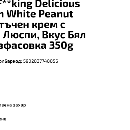
F**king Delicious
m White Peanut
стъчен крем с
Люспи, Вкус Бял
зфасовка 350g
ion
Баркод:
5902837748856
авена захар
ене