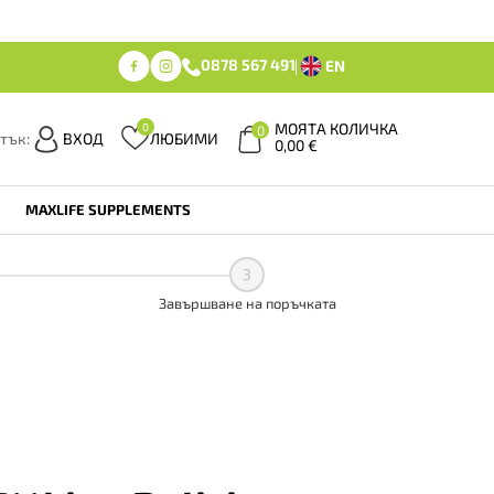
0878 567 491
EN
МОЯТА КОЛИЧКА
0
0
тък:
ВХОД
ЛЮБИМИ
0,00
€
MAXLIFE SUPPLEMENTS
3
Завършване на поръчката