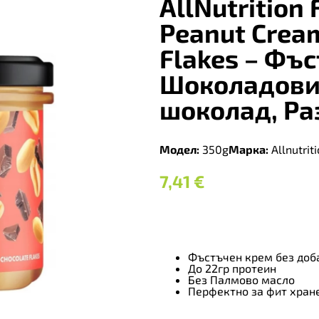
AllNutrition 
Peanut Crea
Flakes – Фъ
Шоколадови 
шоколад, Ра
Модел:
350g
Марка:
Allnutrit
7,41
€
Фъстъчен крем без доб
До 22гр протеин
Без Палмово масло
Перфектно за фит хран