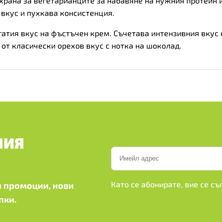
 храна за вегетарианците за набавяне на нужния протеин 
н вкус и пухкава консистенция.
атия вкус на фъстъчен крем. Съчетава интензивния вкус 
от класически орехов вкус с нотка на шоколад.
ШИЯ
Като се абонирате, вие се с
 промоции, нови
пки.