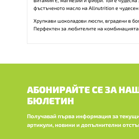
витамин Е, магнезий и фибри. Той е чудесна
фъстъченото масло на Allnutrition е чудесе
Хрупкави шоколадови люспи, вградени в бог
Перфектен за любителите на комбинацията 
АБОНИРАЙТЕ СЕ ЗА НА
БЮЛЕТИН
Получавай първа информация за текущи
артикули, новини и допълнителни отстъ