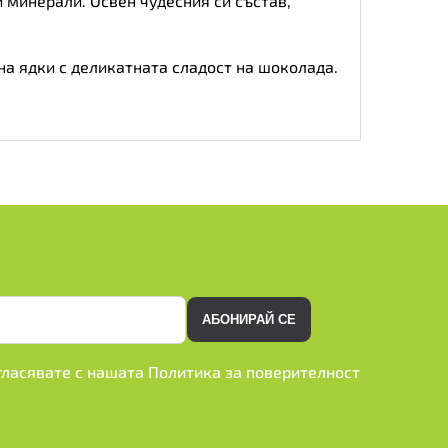
и минерали. Освен чудесния си състав,
на ядки с деликатната сладост на шоколада.
АБОНИРАЙ СЕ
ъгласявате с нашата
Политика за поверителност