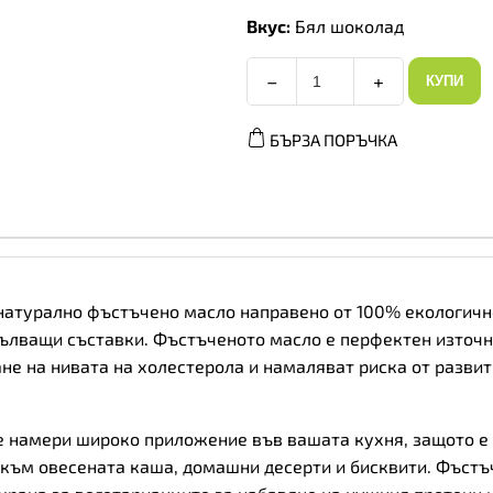
Вкус:
Бял шоколад
−
+
КУПИ
AllNutrition
F**king
Delicious
БЪРЗА ПОРЪЧКА
Peanut
Cream
White
Peanut
Flakes
-
Фъстъчен
крем
с
Шоколадови
m е натурално фъстъчено масло направено от 100% екологич
Люспи,
Вкус
опълващи съставки. Фъстъченото масло е перфектен източн
Бял
не на нивата на холестерола и намаляват риска от разви
шоколад,
Разфасовка
350g
количество
m ще намери широко приложение във вашата кухня, защото е
 към овесената каша, домашни десерти и бисквити. Фъстъч