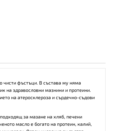
но чисти фъстъци. В състава му няма
ик на здравословни мазнини и протеини.
тието на атеросклероза и сърдечно-съдови
 подходящ за мазане на хляб, печени
еното масло е богато на протеин, калий,