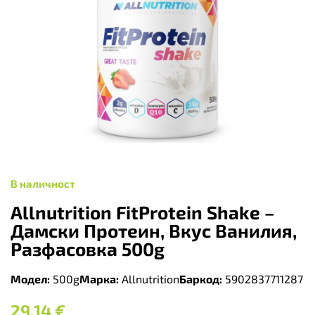
В наличност
Allnutrition FitProtein Shake –
Дамски Протеин, Вкус Ванилия,
Разфасовка 500g
Модел:
500g
Марка:
Allnutrition
Баркод:
5902837711287
29,14
€