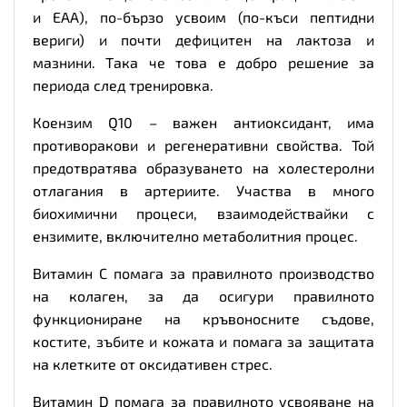
и EAA), по-бързо усвоим (по-къси пептидни
вериги) и почти дефицитен на лактоза и
мазнини. Така че това е добро решение за
периода след тренировка.
Коензим Q10 – важен антиоксидант, има
противоракови и регенеративни свойства. Той
предотвратява образуването на холестеролни
отлагания в артериите. Участва в много
биохимични процеси, взаимодействайки с
ензимите, включително метаболитния процес.
Витамин С помага за правилното производство
на колаген, за да осигури правилното
функциониране на кръвоносните съдове,
костите, зъбите и кожата и помага за защитата
на клетките от оксидативен стрес.
Витамин D помага за правилното усвояване на