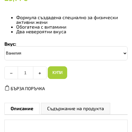
Формула създадена специално за физически
активни жени
Обогатена с витамини
Два невероятни вкуса
Вкус:
−
+
КУПИ
Allnutrition
FitProtein
Shake
БЪРЗА ПОРЪЧКА
-
Дамски
Протеин,
Вкус
Ванилия,
Описание
Съдържание на продукта
Разфасовка
500g
количество