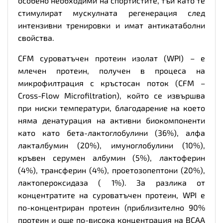
особено необходими на спортистите, тъй като те
стимулират мускулната регенерация след
интензивни тренировки и имат антикатаболни
свойства.
CFM суроватъчен протеин изолат (WPI) – е
млечен протеин, получен в процеса на
микрофилтрация с кръстосан поток (CFM –
Cross-Flow Microfiltration), който се извършва
при ниски температури, благодарение на което
няма денатурация на активни биокомпоненти
като като бета-лактоглобулини (36%), алфа
лакталбумин (20%), имуноглобулини (10%),
кръвен серумен албумин (5%), лактоферин
(4%), трансферин (4%), проетозопептони (20%),
лактопероксидаза ( 1%). За разлика от
концентратите на суроватъчен протеин, WPI е
по-концентриран протеин (приблизително 90%
протеин и още по-висока концентрация на BCAA