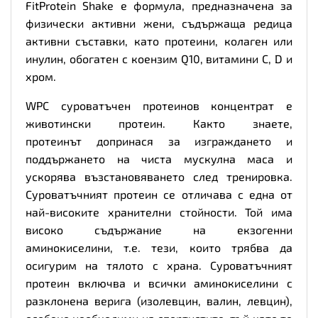
FitProtein Shake е формула, предназначена за
физически активни жени, съдържаща редица
активни съставки, като протеини, колаген или
инулин, обогатен с коензим Q10, витамини С, D и
хром.
WPC суроватъчен протеинов концентрат е
животински протеин. Както знаете,
протеинът допринася за изграждането и
поддържането на чиста мускулна маса и
ускорява възстановяването след тренировка.
Суроватъчният протеин се отличава с една от
най-високите хранителни стойности. Той има
високо съдържание на екзогенни
аминокиселини, т.е. тези, които трябва да
осигурим на тялото с храна. Суроватъчният
протеин включва и всички аминокиселини с
разклонена верига (изолевцин, валин, левцин),