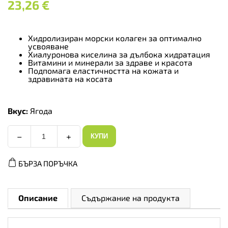
23,26
€
Хидролизиран морски колаген за оптимално
усвояване
Хиалуронова киселина за дълбока хидратация
Витамини и минерали за здраве и красота
Подпомага еластичността на кожата и
здравината на косата
Вкус:
Ягода
−
+
КУПИ
AllNutrition
Collagen-
Beauty
БЪРЗА ПОРЪЧКА
Fish
-
Колаген,
Вкус
Ягода,
Описание
Съдържание на продукта
Разфасовка
158g
количество