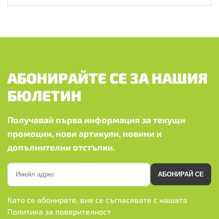
АБОНИРАЙТЕ СЕ ЗА НАШИЯ
БЮЛЕТИН
Получавай първа информация за текущи
промоции, нови артикули, новини и
допълнителни отстъпки.
АБОНИРАЙ СЕ
Като се абонирате, вие се съгласявате с нашата
Политика за поверителност