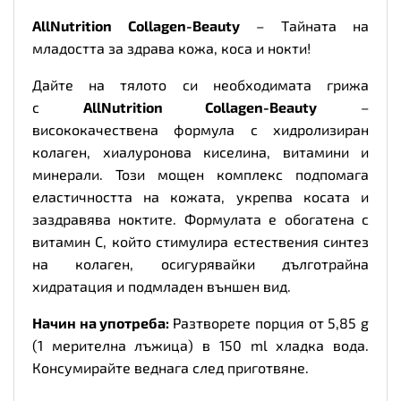
AllNutrition Collagen-Beauty
– Тайната на
младостта за здрава кожа, коса и нокти!
Дайте на тялото си необходимата грижа
с
AllNutrition Collagen-Beauty
–
висококачествена формула с хидролизиран
колаген, хиалуронова киселина, витамини и
минерали. Този мощен комплекс подпомага
еластичността на кожата, укрепва косата и
заздравява ноктите. Формулата е обогатена с
витамин C, който стимулира естествения синтез
на колаген, осигурявайки дълготрайна
хидратация и подмладен външен вид.
Начин на употреба:
Разтворете порция от 5,85 g
(1 мерителна лъжица) в 150 ml хладка вода.
Консумирайте веднага след приготвяне.