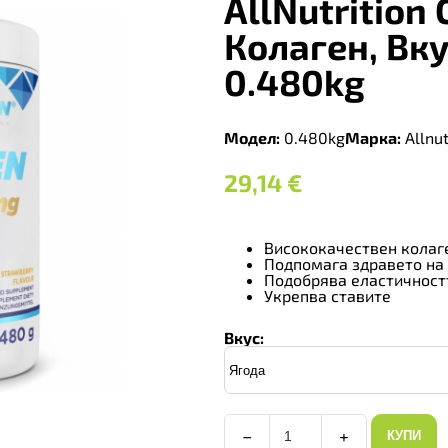
AllNutrition
Колаген, Вк
0.480kg
Модел:
0.480kg
Марка:
Allnut
29,14
€
Висококачествен колаг
Подпомага здравето на
Подобрява еластичност
Укрепва ставите
Вкус:
−
+
КУПИ
AllNutrition