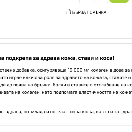
Collagen
10
БЪРЗА ПОРЪЧКА
000mg
-
Колаген,
Вкус
Ягода,
Разфасовка
0.480kg
количество
лна подкрепа за здрава кожа, стави и коса!
твена добавка, осигуряваща 10 000 мг колаген в доза за
йто играе ключова роля за здравето на кожата, ставите и 
ди до поява на бръчки, болки в ставите и отслабване на 
нивата на колаген, като подпомага еластичността на кожа
по-здрава, по-млада и по-еластична кожа, както и за здрав