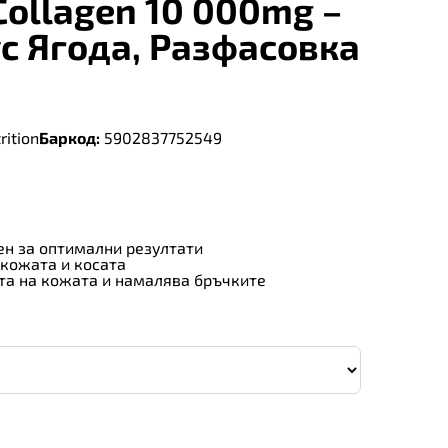
 Collagen 10 000mg –
ус Ягода, Разфасовка
rition
Баркод:
5902837752549
ен за оптимални резултати
 кожата и косата
та на кожата и намалява бръчките