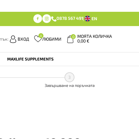
0878 567 491
EN
МОЯТА КОЛИЧКА
0
0
тък:
ВХОД
ЛЮБИМИ
0,00
€
MAXLIFE SUPPLEMENTS
3
Завършване на поръчката